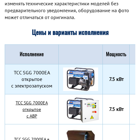
изменять технические характеристики моделей без
предварительного уведомления, оборудование на фото
может отличаться от оригинала.
Цены и варианты исполнения
Исполнение
Мощность
Г
TCC SGG 7000EA
открытое
7.5 кВт
7
с электрозапуском
TCC SGG 7000EA
7.5 кВт
7
открытое
с АВР
TCC SGG 7000EA в