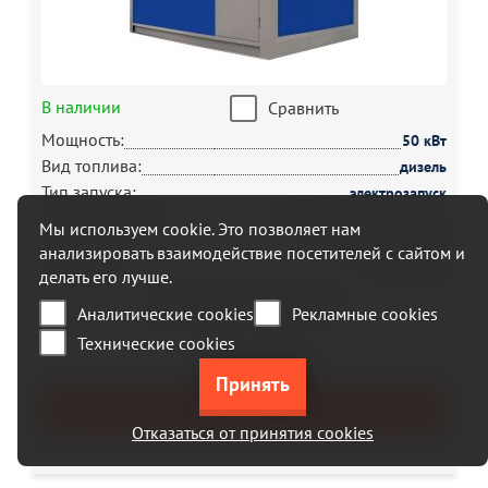
В наличии
Сравнить
Мощность:
50 кВт
Вид топлива:
дизель
Тип запуска:
электрозапуск
Количество фаз:
380 Вольт (трехфазный)
Мы используем cookie. Это позволяет нам
Двигатель
ММЗ (Беларусь)
анализировать взаимодействие посетителей с сайтом и
Гарантия
24 месяца
делать его лучше.
2 121 719 Р
Аналитические cookies
Рекламные cookies
Технические cookies
КУПИТЬ
Отказаться от принятия cookies