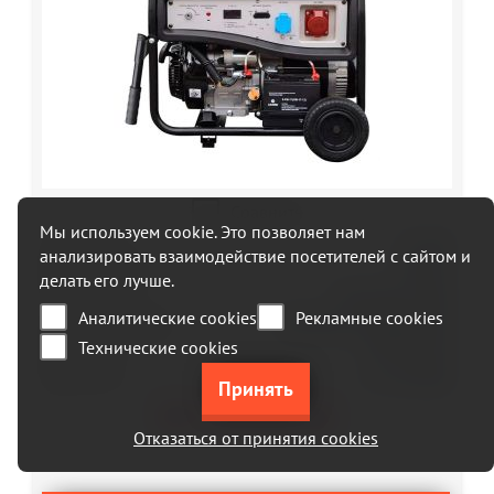
Сравнить
Мы используем cookie. Это позволяет нам
Мощность:
8.8 кВт
анализировать взаимодействие посетителей с сайтом и
Вид топлива:
бензин
делать его лучше.
Тип запуска:
автозапуск (авр)
Аналитические cookies
Рекламные cookies
Количество фаз:
380 Вольт (трехфазный)
Технические cookies
Двигатель
TSS (Россия)
Гарантия
12 месяцев
по запросу
Отказаться от принятия cookies