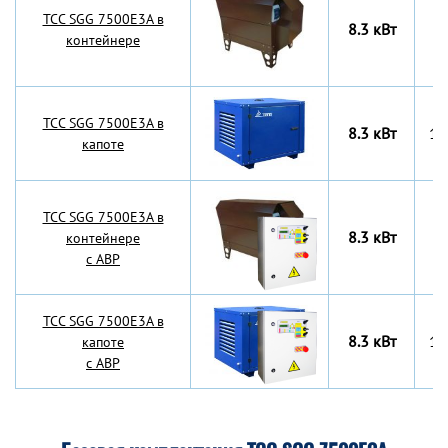
TCC SGG 7500Е3A в
8.3 кВт
6
контейнере
TCC SGG 7500Е3A в
8.3 кВт
13
капоте
TCC SGG 7500Е3A в
8.3 кВт
6
контейнере
с АВР
TCC SGG 7500Е3A в
8.3 кВт
13
капоте
с АВР