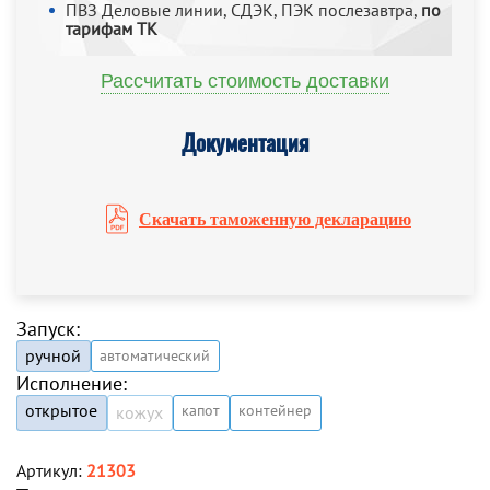
ПВЗ Деловые линии, СДЭК, ПЭК послезавтра,
по
тарифам ТК
Рассчитать стоимость доставки
Документация
Скачать таможенную декларацию
Запуск:
ручной
автоматический
Исполнение:
открытое
капот
контейнер
кожух
Артикул:
21303