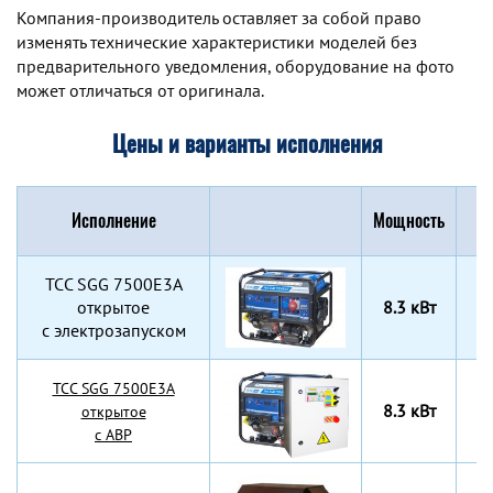
Компания-производитель оставляет за собой право
изменять технические характеристики моделей без
предварительного уведомления, оборудование на фото
может отличаться от оригинала.
Цены и варианты исполнения
Исполнение
Мощность
Г
TCC SGG 7500Е3A
открытое
8.3 кВт
6
с электрозапуском
TCC SGG 7500Е3A
8.3 кВт
6
открытое
с АВР