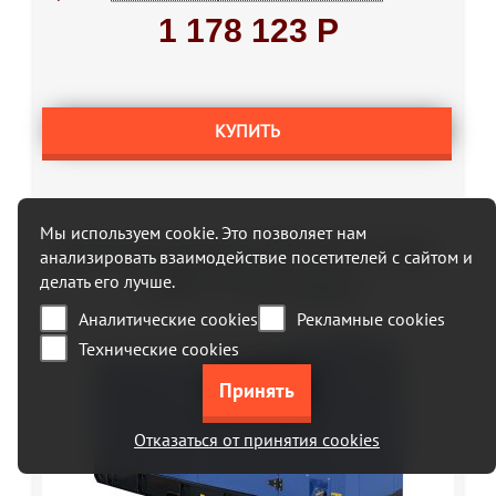
1 178 123 Р
КУПИТЬ
Мы используем cookie. Это позволяет нам
Дизельный генератор ТСС АД-100С-Т400-
анализировать взаимодействие посетителей с сайтом и
делать его лучше.
1РКМ11 51129 в кожухе
Аналитические cookies
Рекламные cookies
Технические cookies
Отказаться от принятия cookies