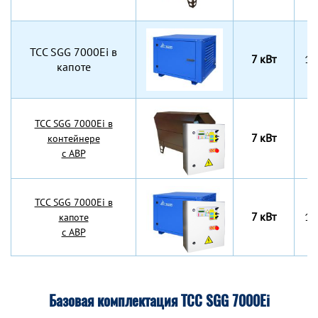
TCC SGG 7000Ei в
7 кВт
13
капоте
TCC SGG 7000Ei в
7 кВт
7
контейнере
с АВР
TCC SGG 7000Ei в
7 кВт
13
капоте
с АВР
Базовая комплектация ТСС SGG 7000Ei