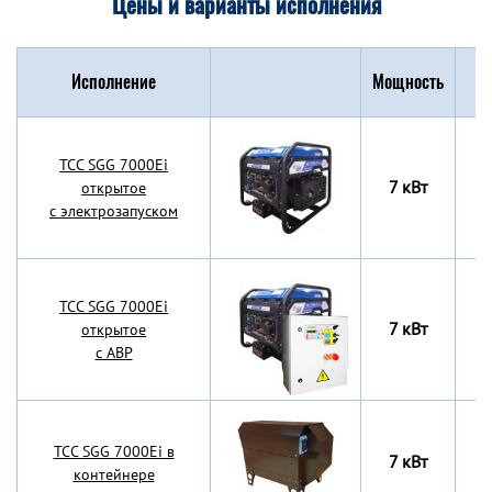
Цены и варианты исполнения
Исполнение
Мощность
Г
TCC SGG 7000Ei
7 кВт
7
открытое
с электрозапуском
TCC SGG 7000Ei
7 кВт
7
открытое
с АВР
TCC SGG 7000Ei в
7 кВт
7
контейнере