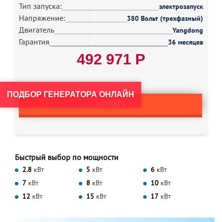
Тип запуска:
электрозапуск
Напряжение:
380 Вольт (трехфазный)
Двигатель
Yangdong
Гарантия
36 месяцев
492 971 Р
ПОДБОР ГЕНЕРАТОРА ОНЛАЙН
КУПИТЬ
Быстрый выбор по мощности
2.8
кВт
5
кВт
6
кВт
7
кВт
8
кВт
10
кВт
12
кВт
15
кВт
17
кВт