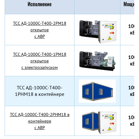
Исполнение
Мощнос
TCC АД-1000C-Т400-2РМ18
100
открытое
кВт
с АВР
TCC АД-1000C-Т400-1РМ18
100
открытое
кВт
с электрозапуском
TCC АД-1000C-Т400-
100
1РНМ18 в контейнере
кВт
TCC АД-1000C-Т400-2РНМ18 в
100
контейнере
кВт
с АВР