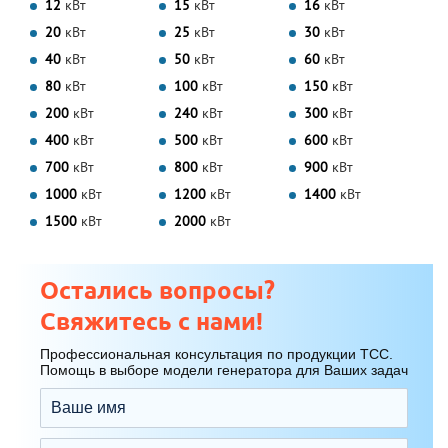
12
кВт
15
кВт
16
кВт
20
кВт
25
кВт
30
кВт
40
кВт
50
кВт
60
кВт
80
кВт
100
кВт
150
кВт
200
кВт
240
кВт
300
кВт
400
кВт
500
кВт
600
кВт
700
кВт
800
кВт
900
кВт
1000
кВт
1200
кВт
1400
кВт
1500
кВт
2000
кВт
Остались вопросы?
Свяжитесь с нами!
Профессиональная консультация по продукции ТСС.
Помощь в выборе модели генератора для Ваших задач