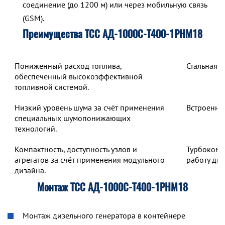
соединение (до 1200 м) или через мобильную связь
(GSM).
Преимущества ТСС АД-1000C-Т400-1РНМ18
Пониженный расход топлива,
Стальная 
обеспеченный высокоэффективной
топливной системой.
Низкий уровень шума за счёт применения
Встроенны
специальных шумопонижающих
технологий.
Компактность, доступность узлов и
Турбокомп
агрегатов за счёт применения модульного
работу дв
дизайна.
Монтаж ТСС АД-1000C-Т400-1РНМ18
Монтаж дизельного генератора в контейнере