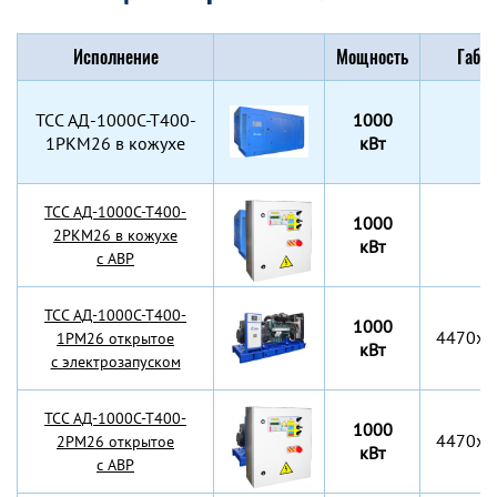
Исполнение
Мощность
Габар
TCC АД-1000С-Т400-
1000
1РКМ26 в кожухе
кВт
TCC АД-1000С-Т400-
1000
2РКМ26 в кожухе
кВт
с АВР
TCC АД-1000С-Т400-
1000
4470x2
1РМ26 открытое
кВт
с электрозапуском
TCC АД-1000С-Т400-
1000
4470x2
2РМ26 открытое
кВт
с АВР