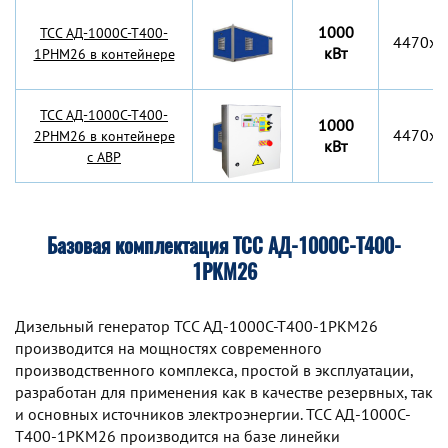
1000
TCC АД-1000С-Т400-
4470x2
кВт
1РНМ26 в контейнере
TCC АД-1000С-Т400-
1000
4470x2
2РНМ26 в контейнере
кВт
с АВР
Базовая комплектация ТСС АД-1000С-Т400-
1РКМ26
Дизельный генератор TCC АД-1000С-Т400-1РКМ26
производится на мощностях современного
производственного комплекса, простой в эксплуатации,
разработан для применения как в качестве резервных, так
и основных источников электроэнергии. TCC АД-1000С-
Т400-1РКМ26 производится на базе линейки