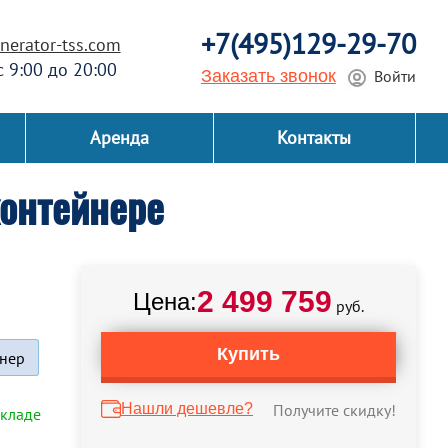
+7(495)129-29-70
erator-tss.com
 с 9:00 до 20:00
Заказать звонок
Войти
Аренда
Контакты
онтейнере
2 499 759
Цена:
руб.
Купить
нер
Нашли дешевле?
Получите скидку!
складе