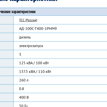
ческие характеристики
ТСС (Россия)
АД-100С-Т400-1РНМ9
дизель
электрозапуск
3
125 кВА / 100 кВт
137.5 кВА / 110 кВт
260 л
0.8
400 В
50 Гц