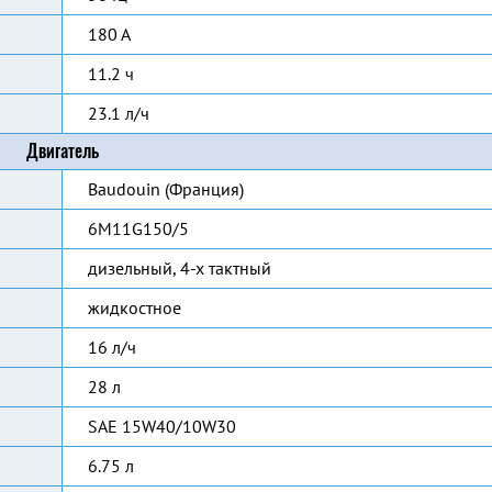
180 А
11.2 ч
23.1 л/ч
Двигатель
Baudouin (Франция)
6M11G150/5
дизельный, 4-х тактный
жидкостное
16 л/ч
28 л
SAE 15W40/10W30
6.75 л