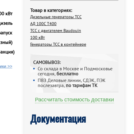
Товар в категориях:
00 кВт
Дизельные генераторы ТСС
дизель
АД 100С Т400
ТСС с двигателем Baudouin
запуск
100 кВт
азный)
Генераторы ТСС в контейнере
анция)
САМОВЫВОЗ:
ики >>
Со склада в Москве и Подмосковье
сегодня,
бесплатно
ПВЗ Деловые линии, СДЭК, ПЭК
послезавтра,
по тарифам ТК
Рассчитать стоимость доставки
Документация