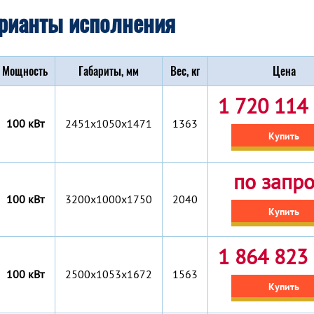
рианты исполнения
Мощность
Габариты, мм
Вес, кг
Цена
1 720 114 
100 кВт
2451x1050x1471
1363
Купить
по запр
100 кВт
3200x1000x1750
2040
Купить
1 864 823 
100 кВт
2500x1053x1672
1563
Купить