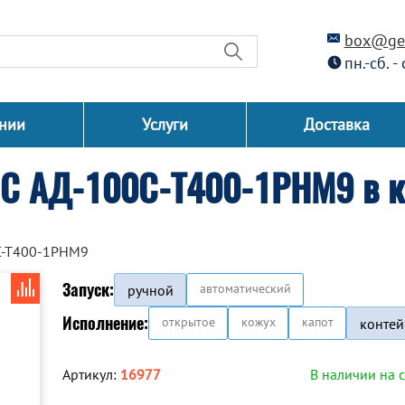
box@gen
пн.-сб. -
нии
Услуги
Доставка
СС АД-100С-Т400-1РНМ9 в к
С-Т400-1РНМ9
Запуск:
автоматический
ручной
Исполнение:
открытое
кожух
капот
контей
Артикул:
16977
В наличии на 