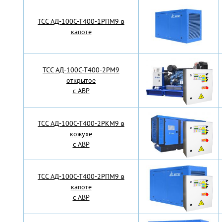
TCC АД-100С-Т400-1РПМ9 в
капоте
TCC АД-100С-Т400-2РМ9
открытое
с АВР
TCC АД-100С-Т400-2РКМ9 в
кожухе
с АВР
TCC АД-100С-Т400-2РПМ9 в
капоте
с АВР