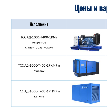
Цены и ва
Исполнение
TCC АД-100С-Т400-1РМ9
открытое
с электрозапуском
TCC АД-100С-Т400-1РКМ9 в
кожухе
TCC АД-100С-Т400-1РПМ9 в
капоте