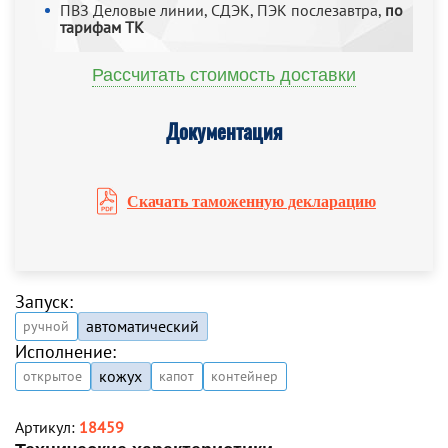
ПВЗ Деловые линии, СДЭК, ПЭК послезавтра,
по
тарифам ТК
Рассчитать стоимость доставки
Документация
Скачать таможенную декларацию
Запуск:
автоматический
ручной
Исполнение:
кожух
открытое
капот
контейнер
Артикул:
18459