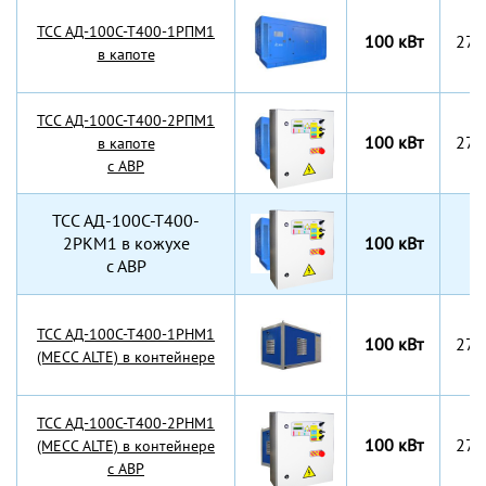
TCC АД-100С-Т400-1РПМ1
100 кВт
270
в капоте
TCC АД-100С-Т400-2РПМ1
100 кВт
270
в капоте
с АВР
TCC АД-100С-Т400-
2РКМ1 в кожухе
100 кВт
с АВР
TCC АД-100С-Т400-1РНМ1
100 кВт
270
(MECC ALTE) в контейнере
TCC АД-100С-Т400-2РНМ1
100 кВт
270
(MECC ALTE) в контейнере
с АВР