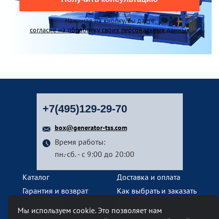
Нажимая на кнопку, вы даете
согласие на обработку своих персональных данных
+7(495)129-29-70
box@generator-tss.com
Время работы:
пн.-сб. - с 9:00 до 20:00
Каталог
Доставка и оплата
Гарантия и возврат
Как выбрать и заказать
О компании
Наши услуги
Мы используем cookie. Это позволяет нам
Контакты