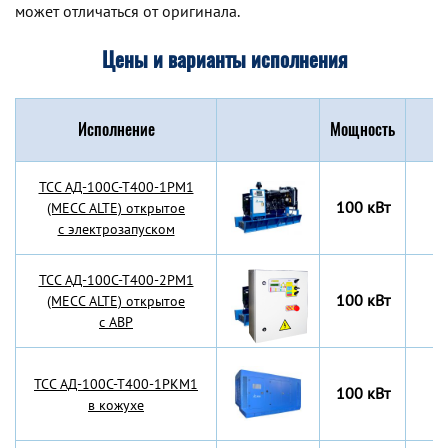
может отличаться от оригинала.
Цены и варианты исполнения
Исполнение
Мощность
Г
TCC АД-100С-Т400-1РМ1
100 кВт
(MECC ALTE) открытое
с электрозапуском
TCC АД-100С-Т400-2РМ1
100 кВт
(MECC ALTE) открытое
с АВР
TCC АД-100С-Т400-1РКМ1
100 кВт
в кожухе