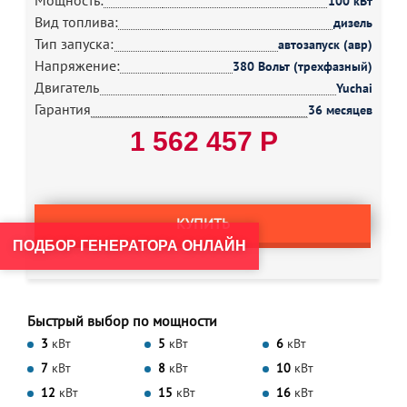
Мощность:
100 кВт
Вид топлива:
дизель
Тип запуска:
автозапуск (авр)
Напряжение:
380 Вольт (трехфазный)
Двигатель
Yuchai
Гарантия
36 месяцев
1 562 457 Р
КУПИТЬ
ПОДБОР ГЕНЕРАТОРА ОНЛАЙН
Быстрый выбор по мощности
3
кВт
5
кВт
6
кВт
7
кВт
8
кВт
10
кВт
12
кВт
15
кВт
16
кВт