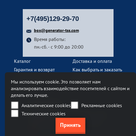
+7(495)129-29-70
box@generator-tss.com
Время работы:
пн.-сб. - с 9:00 до 20:00
Каталог
Доставка и оплата
Гарантия и возврат
Как выбрать и заказать
О компании
Наши услуги
Мы используем cookie. Это позволяет нам
Контакты
анализировать взаимодействие посетителей с сайтом и
делать его лучше.
Наш офис
Аналитические cookies
Рекламные cookies
Технические cookies
Москва, Ленинский проспект, 119А
Бизнес-центр «Ленинский 119А»
метро Тропарево