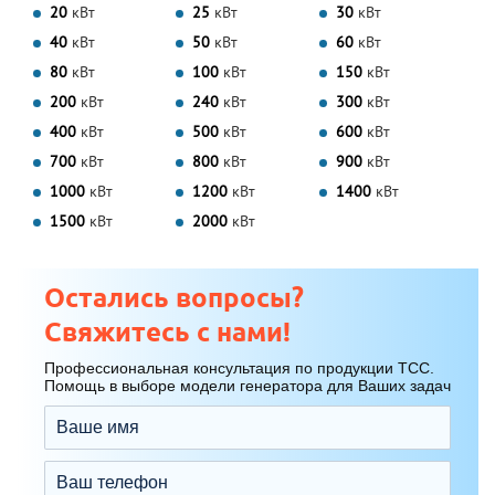
20
кВт
25
кВт
30
кВт
40
кВт
50
кВт
60
кВт
80
кВт
100
кВт
150
кВт
200
кВт
240
кВт
300
кВт
400
кВт
500
кВт
600
кВт
700
кВт
800
кВт
900
кВт
1000
кВт
1200
кВт
1400
кВт
1500
кВт
2000
кВт
Остались вопросы?
Свяжитесь с нами!
Профессиональная консультация по продукции ТСС.
Помощь в выборе модели генератора для Ваших задач