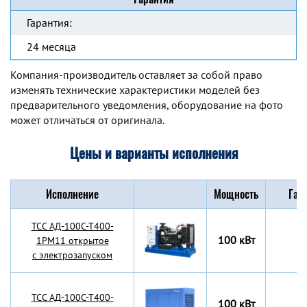
Гарантия:
24 месяца
Компания-производитель оставляет за собой право
изменять технические характеристики моделей без
предварительного уведомления, оборудование на фото
может отличаться от оригинала.
Цены и варианты исполнения
Исполнение
Мощность
Габ
TCC АД-100С-Т400-
100 кВт
1РМ11 открытое
с электрозапуском
TCC АД-100С-Т400-
100 кВт