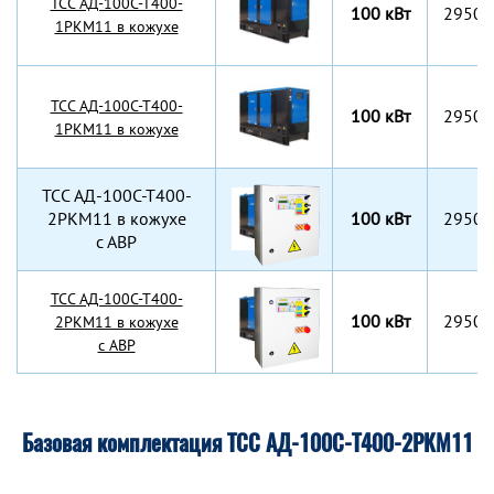
TCC АД-100С-Т400-
100 кВт
2950x
1РКМ11 в кожухе
TCC АД-100С-Т400-
100 кВт
2950x
1РКМ11 в кожухе
TCC АД-100С-Т400-
2РКМ11 в кожухе
100 кВт
2950x
с АВР
TCC АД-100С-Т400-
100 кВт
2950x
2РКМ11 в кожухе
с АВР
Базовая комплектация ТСС АД-100С-Т400-2РКМ11