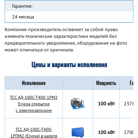
Гарантия:
24 месяца
Компания-производитель оставляет за собой право
изменять технические характеристики моделей без
предварительного уведомления, оборудование на фото
может отличаться от оригинала.
Цены и варианты исполнения
Исполнение
Мощность
Габ
TCC АД-100С-Т400-1РМ2
100 кВт
2378x
Engga открытое
с электрозапуском
TCC АД-100С-Т400-
100 кВт
2700x
1РПМ2 (Engga) в капоте