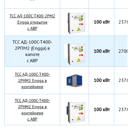
TCC АД-100С-Т400-2РМ2
100 кВт
2378x
Engga открытое
с АВР
TCC АД-100С-Т400-
2РПМ2 (Engga) в
100 кВт
2700x
капоте
с АВР
TCC АД-100С-Т400-
100 кВт
2378х
1РНМ2 Engga в
контейнере
TCC АД-100С-Т400-
2РНМ2 Engga в
100 кВт
2378х
контейнере
с АВР