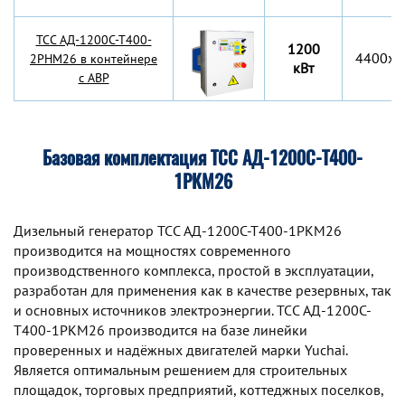
TCC АД-1200С-Т400-
1200
4400x2
2РНМ26 в контейнере
кВт
с АВР
Базовая комплектация ТСС АД-1200С-Т400-
1РКМ26
Дизельный генератор TCC АД-1200С-Т400-1РКМ26
производится на мощностях современного
производственного комплекса, простой в эксплуатации,
разработан для применения как в качестве резервных, так
и основных источников электроэнергии. TCC АД-1200С-
Т400-1РКМ26 производится на базе линейки
проверенных и надёжных двигателей марки Yuchai.
Является оптимальным решением для строительных
площадок, торговых предприятий, коттеджных поселков,