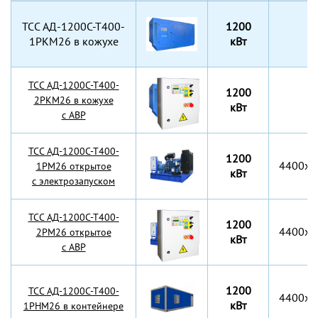
TCC АД-1200С-Т400-
1200
1РКМ26 в кожухе
кВт
TCC АД-1200С-Т400-
1200
2РКМ26 в кожухе
кВт
с АВР
TCC АД-1200С-Т400-
1200
4400x2
1РМ26 открытое
кВт
с электрозапуском
TCC АД-1200С-Т400-
1200
4400x2
2РМ26 открытое
кВт
с АВР
1200
TCC АД-1200С-Т400-
4400x2
кВт
1РНМ26 в контейнере