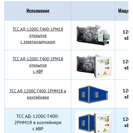
Исполнение
Мощнос
TCC АД-1200С-Т400-1РМ18
120
открытое
кВт
с электрозапуском
TCC АД-1200С-Т400-2РМ18
120
открытое
кВт
с АВР
120
TCC АД-1200С-Т400-1РНМ18 в
кВт
контейнере
TCC АД-1200С-Т400-
120
2РНМ18 в контейнере
кВт
с АВР