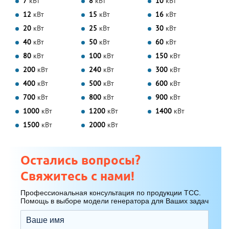
7
кВт
8
кВт
10
кВт
12
кВт
15
кВт
16
кВт
20
кВт
25
кВт
30
кВт
40
кВт
50
кВт
60
кВт
80
кВт
100
кВт
150
кВт
200
кВт
240
кВт
300
кВт
400
кВт
500
кВт
600
кВт
700
кВт
800
кВт
900
кВт
1000
кВт
1200
кВт
1400
кВт
1500
кВт
2000
кВт
Остались вопросы?
Свяжитесь с нами!
Профессиональная консультация по продукции ТСС.
Помощь в выборе модели генератора для Ваших задач