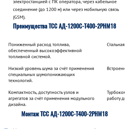
электростанцией с ПК оператора, через кабельное
соединение (до 1200 м) или через мобильную связь
(GSM).
Преимущества ТСС АД-1200С-Т400-2РНМ18
Пониженный расход топлива,
Стальная 
обеспеченный высокоэффективной
топливной системой.
Низкий уровень шума за счёт применения
Встроенны
специальных шумопонижающих
технологий.
Компактность, доступность узлов и
Турбокомп
агрегатов за счёт применения модульного
работу дв
дизайна.
Монтаж ТСС АД-1200С-Т400-2РНМ18