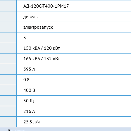
АД-120С-Т400-1РМ17
дизель
электрозапуск
3
150 кВА / 120 кВт
165 кВА / 132 кВт
395 л
0.8
400 В
50 Гц
216 А
25.5 л/ч