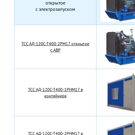
открытое
с электрозапуском
TCC АД-120С-Т400-2РМ17 открытое
с АВР
TCC АД-120С-Т400-1РНМ17 в
контейнере
TCC АД-120С-Т400-2РНМ17 в