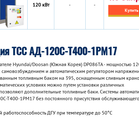
120 кВт
-
-
Купить
ция ТСС АД-120С-Т400-1РМ17
теле Hyundai/Doosan (Южная Корея) DP086TA - мощностью 120
 самовозбуждением и автоматическим регулятором напряжени
ованным топливным баком на 395, оснащенным сливным крано
матических условиях можно путем установки различных
 позволяют дополнительные топливные баки. Системы автомат
120С-Т400-1РМ17 без постоянного присутствия обслуживающег
 работоспособность ДГУ при температуре до 50°С