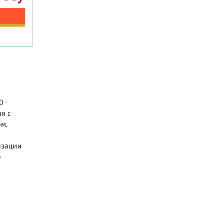
 -
я с
м.
изации
о