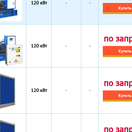
120 кВт
-
-
Купить
по зап
120 кВт
-
-
Купить
по зап
120 кВт
-
-
Купить
по зап