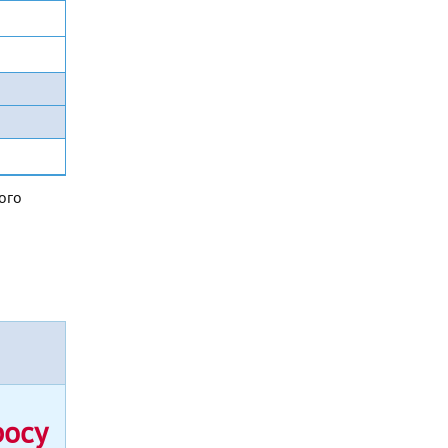
ого
росу