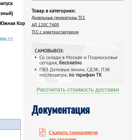
запуск
Товар в категориях:
азный)
Дизельные генераторы ТСС
(Южная Корея)
АД 120С Т400
ТСС с электростартером
ики >>
САМОВЫВОЗ:
Со склада в Москве и Подмосковье
сегодня,
бесплатно
ПВЗ Деловые линии, СДЭК, ПЭК
послезавтра,
по тарифам ТК
Рассчитать стоимость доставки
Документация
Скачать таможенную
декларацию