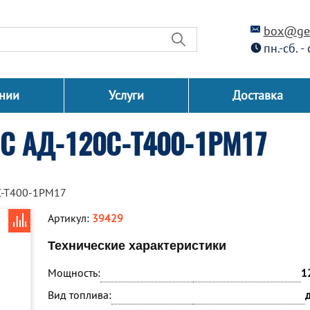
box@gen
пн.-сб. -
нии
Услуги
Доставка
СС АД-120С-Т400-1РМ17
С-Т400-1РМ17
Артикул:
39429
Технические характеристики
Мощность:
1
Вид топлива: