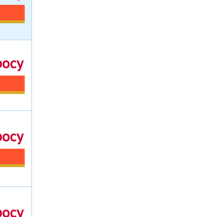
росу
росу
росу