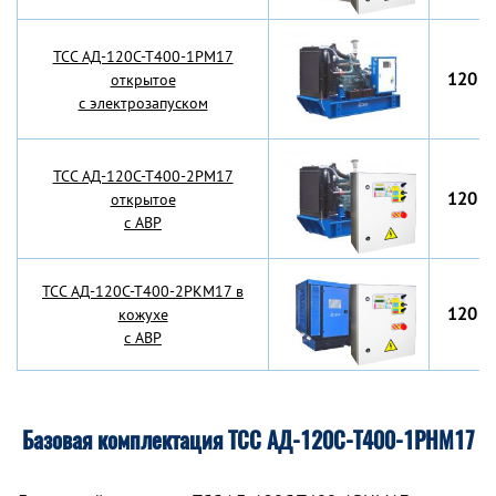
TCC АД-120С-Т400-1РМ17
120 к
открытое
с электрозапуском
TCC АД-120С-Т400-2РМ17
120 к
открытое
с АВР
TCC АД-120С-Т400-2РКМ17 в
120 к
кожухе
с АВР
Базовая комплектация ТСС АД-120С-Т400-1РНМ17