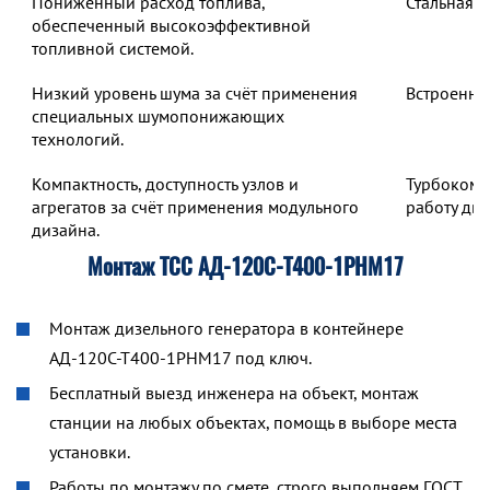
Пониженный расход топлива,
Стальная 
обеспеченный высокоэффективной
топливной системой.
Низкий уровень шума за счёт применения
Встроенны
специальных шумопонижающих
технологий.
Компактность, доступность узлов и
Турбокомп
агрегатов за счёт применения модульного
работу дв
дизайна.
Монтаж ТСС АД-120С-Т400-1РНМ17
Монтаж дизельного генератора в контейнере
АД-120С-Т400-1РНМ17 под ключ.
Бесплатный выезд инженера на объект, монтаж
станции на любых объектах, помощь в выборе места
установки.
Работы по монтажу по смете, строго выполняем ГОСТ