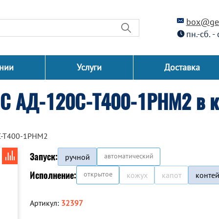
box@gen
пн.-сб. -
нии
Услуги
Доставка
СС АД-120С-Т400-1РНМ2 в к
С-Т400-1РНМ2
Запуск:
автоматический
ручной
Исполнение:
открытое
кожух
капот
конте
Артикул:
32397