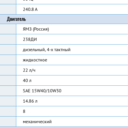
240.8 А
Двигатель
ЯМЗ (Россия)
238ДИ
дизельный, 4-х тактный
жидкостное
22 л/ч
40 л
SAE 15W40/10W30
14.86 л
8
механический