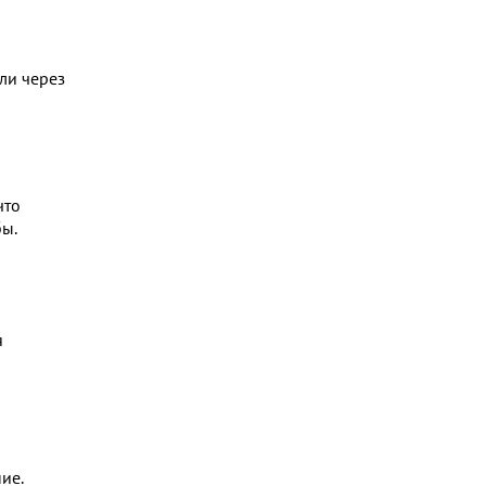
ли через
что
бы.
я
ие.