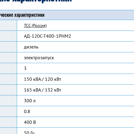
ческие характеристики
ТСС (Россия)
АД-120С-Т400-1РНМ2
дизель
электрозапуск
3
150 кВА / 120 кВт
165 кВА / 132 кВт
300 л
0.8
400 В
50 Гц