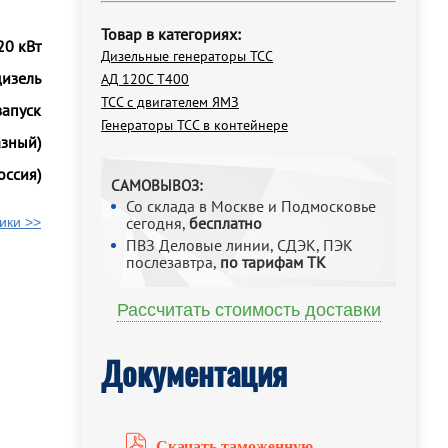
Товар в категориях:
20 кВт
Дизельные генераторы ТСС
дизель
АД 120С Т400
ТСС с двигателем ЯМЗ
запуск
Генераторы ТСС в контейнере
азный)
оссия)
САМОВЫВОЗ:
Со склада в Москве и Подмосковье
сегодня,
бесплатно
ики >>
ПВЗ Деловые линии, СДЭК, ПЭК
послезавтра,
по тарифам ТК
Рассчитать стоимость доставки
Документация
Скачать таможенную