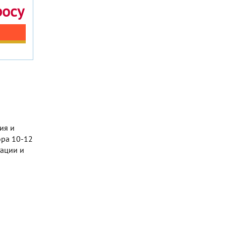
росу
ия и
ора 10-12
тации и