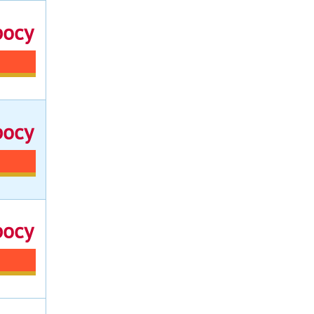
росу
росу
росу