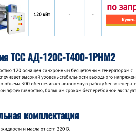
по зап
120 кВт
-
-
Купить
ция ТСС АД-120С-Т400-1РНМ2
остью 120 оснащен синхронным беcщеточным генератором с
спечивает высокий уровень стабильности выходного напряжен
ого объема 300 обеспечивает автономную работу бензогенерат
ной эффективностью, большим сроком бесперебойной эксплуа
льная комплектация
идкости и масла от сети 220 В.