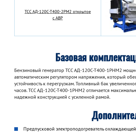
TCC АД-120С-Т400-2РМ2 открытое
с АВР
Базовая комплекта
Бензиновый генератор TCC АД-120С-Т400-1РНМ2 мощн
автоматическим регулятором напряжения, который обе
устойчивость к перегрузкам. Топливный бак увеличенн
часов. TCC АД-120С-Т400-1РНМ2 отличается максималь
надежной конструкцией с усиленной рамой.
Дополните
Предпусковой электроподогреватель охлаждающей ж