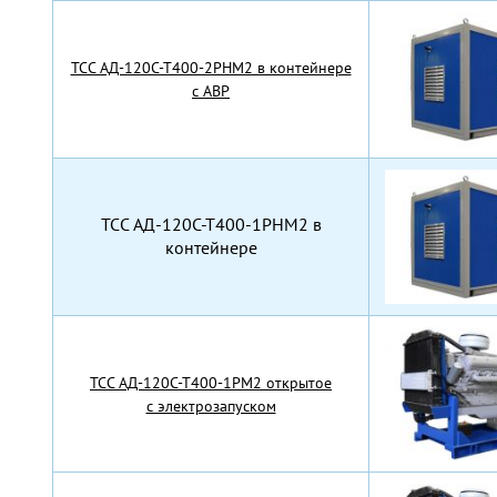
TCC АД-120С-Т400-2РНМ2 в контейнере
с АВР
TCC АД-120С-Т400-1РНМ2 в
контейнере
TCC АД-120С-Т400-1РМ2 открытое
с электрозапуском