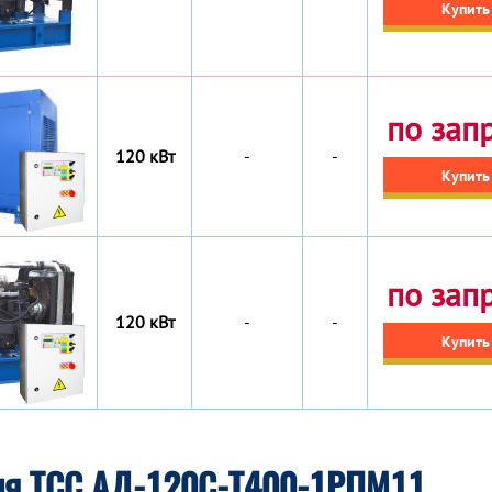
Купить
по зап
120 кВт
-
-
Купить
по зап
120 кВт
-
-
Купить
ия ТСС АД-120С-Т400-1РПМ11