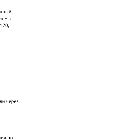
ежный,
ем, с
120,
ли через
ния по