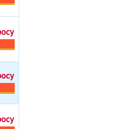
росу
росу
росу