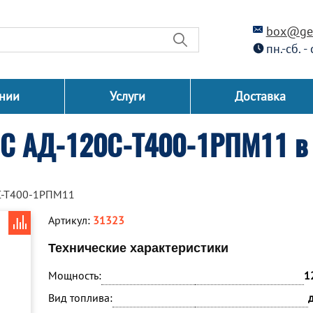
box@gen
пн.-сб. -
нии
Услуги
Доставка
СС АД-120С-Т400-1РПМ11 в 
С-Т400-1РПМ11
Артикул:
31323
Технические характеристики
Мощность:
1
Вид топлива: