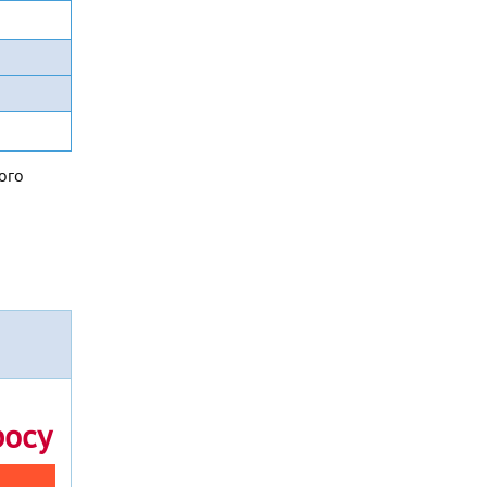
ого
росу