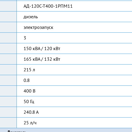
АД-120С-Т400-1РПМ11
дизель
электрозапуск
3
150 кВА / 120 кВт
165 кВА / 132 кВт
215 л
0.8
400 В
50 Гц
240.8 А
25 л/ч