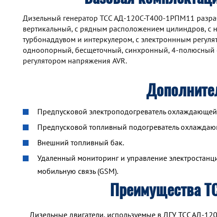
Дизельный генератор TCC АД-120С-Т400-1РПМ11 разработ
вертикальный, с рядным расположением цилиндров, с 
турбонаддувом и интеркулером, с электроннным регул
одноопорный, бесщеточный, синхронный, 4-полюсный 
регулятором напряжения AVR.
Дополните
Предпусковой электроподогреватель охлаждающей ж
Предпусковой топливный подогреватель охлажда
Внешний топливный бак.
Удаленный мониторинг и управление электростанцие
мобильную связь (GSM).
Преимущества Т
Дизельные двигатели, используемые в ДГУ ТСС АД-12