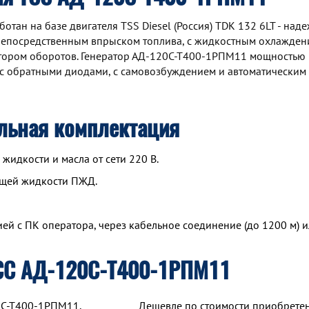
ан на базе двигателя TSS Diesel (Россия) TDK 132 6LT - над
непосредственным впрыском топлива, с жидкостным охлаждени
ятором оборотов. Генератор АД-120С-Т400-1РПМ11 мощностью 
с обратными диодами, с самовозбуждением и автоматическим
льная комплектация
идкости и масла от сети 220 В.
ющей жидкости ПЖД.
й с ПК оператора, через кабельное соединение (до 1200 м) и
СС АД-120С-Т400-1РПМ11
0С-Т400-1РПМ11,
Дешевле по стоимости приобрете