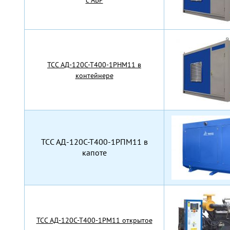
с АВР
TCC АД-120С-Т400-1РНМ11 в
контейнере
TCC АД-120С-Т400-1РПМ11 в
капоте
TCC АД-120С-Т400-1РМ11 открытое