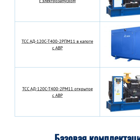
с электрозапуском
TCC АД-120С-Т400-2РПМ11 в капоте
с АВР
TCC АД-120С-Т400-2РМ11 открытое
с АВР
Базовая комплектац