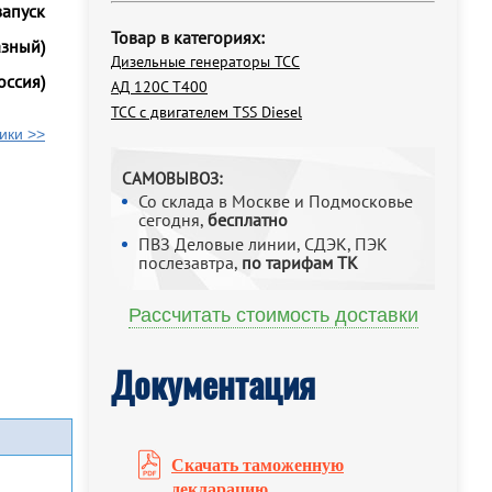
запуск
Товар в категориях:
азный)
Дизельные генераторы ТСС
оссия)
АД 120С Т400
ТСС с двигателем TSS Diesel
ики >>
САМОВЫВОЗ:
Со склада в Москве и Подмосковье
сегодня,
бесплатно
ПВЗ Деловые линии, СДЭК, ПЭК
послезавтра,
по тарифам ТК
Рассчитать стоимость доставки
Документация
Скачать таможенную
декларацию