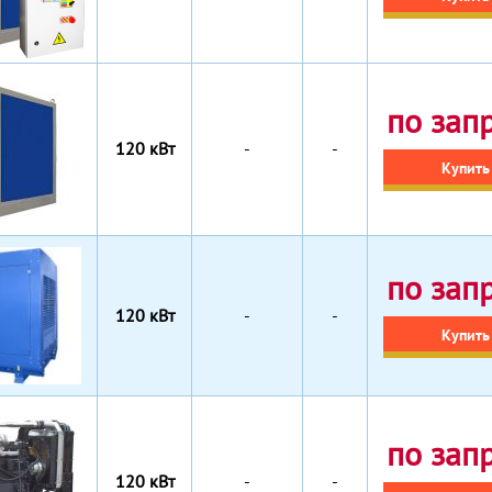
по зап
120 кВт
-
-
Купить
по зап
120 кВт
-
-
Купить
по зап
120 кВт
-
-