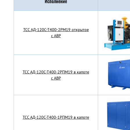
Исполнение
TCC АД-120С-Т400-2РМ19 открытое
с АВР
TCC АД-120С-Т400-2РПМ19 в капоте
с АВР
TCC АД-120С-Т400-1РПМ19 в капоте