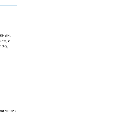
ежный,
ем, с
120,
ли через