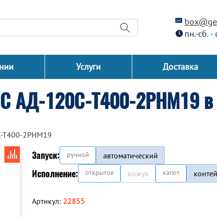
box@gen
пн.-сб. -
нии
Услуги
Доставка
СС АД-120С-Т400-2РНМ19 в 
С-Т400-2РНМ19
Запуск:
ручной
автоматический
Исполнение:
открытое
капот
кожух
конте
Артикул:
22855