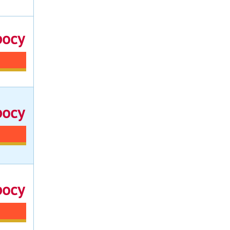
росу
росу
росу