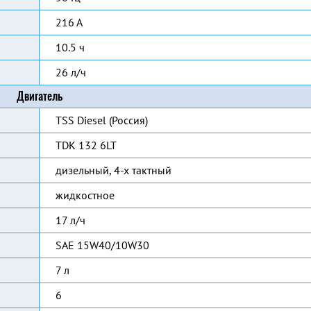
216 А
10.5 ч
26 л/ч
Двигатель
TSS Diesel (Россия)
TDK 132 6LT
дизельный, 4-х тактный
жидкостное
17 л/ч
SAE 15W40/10W30
7 л
6