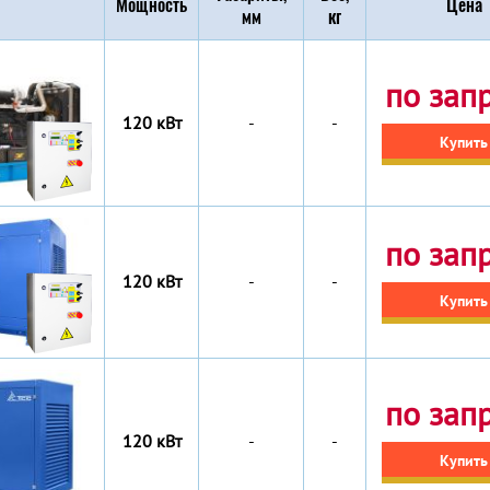
Мощность
Цена
мм
кг
по зап
120 кВт
-
-
Купить
по зап
120 кВт
-
-
Купить
по зап
120 кВт
-
-
Купить