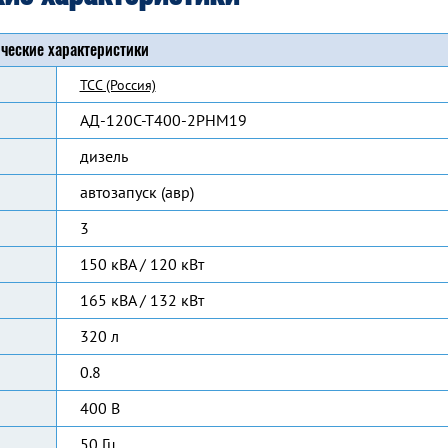
ческие характеристики
ТСС (Россия)
АД-120С-Т400-2РНМ19
дизель
автозапуск (авр)
3
150 кВА / 120 кВт
165 кВА / 132 кВт
320 л
0.8
400 В
50 Гц