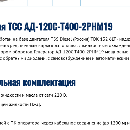
ия ТСС АД-120С-Т400-2РНМ19
ан на базе двигателя TSS Diesel (Россия) TDK 132 6LT - над
непосредственным впрыском топлива, с жидкостным охлаждени
ятором оборотов. Генератор АД-120С-Т400-2РНМ19 мощностью 
с обратными диодами, с самовозбуждением и автоматическим
льная комплектация
идкости и масла от сети 220 В.
ющей жидкости ПЖД.
й с ПК оператора, через кабельное соединение (до 1200 м) и