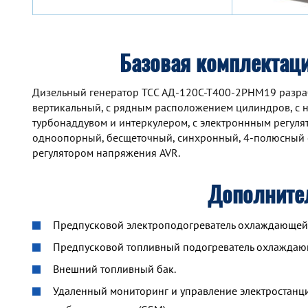
Базовая комплектац
Дизельный генератор TCC АД-120С-Т400-2РНМ19 разработ
вертикальный, с рядным расположением цилиндров, с 
турбонаддувом и интеркулером, с электроннным регул
одноопорный, бесщеточный, синхронный, 4-полюсный 
регулятором напряжения AVR.
Дополните
Предпусковой электроподогреватель охлаждающей ж
Предпусковой топливный подогреватель охлажда
Внешний топливный бак.
Удаленный мониторинг и управление электростанцие