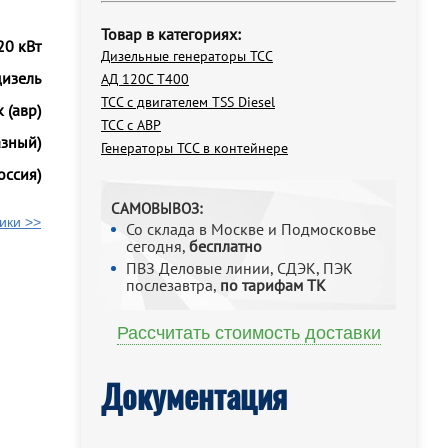
Товар в категориях:
20 кВт
Дизельные генераторы ТСС
дизель
АД 120С Т400
ТСС с двигателем TSS Diesel
 (авр)
ТСС с АВР
азный)
Генераторы ТСС в контейнере
оссия)
САМОВЫВОЗ:
ики >>
Со склада в Москве и Подмосковье
сегодня,
бесплатно
ПВЗ Деловые линии, СДЭК, ПЭК
послезавтра,
по тарифам ТК
Рассчитать стоимость доставки
Документация