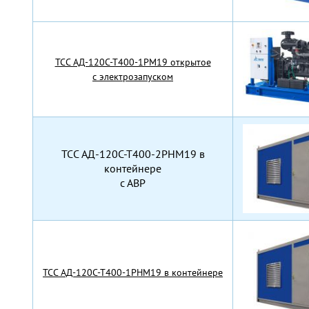
TCC АД-120С-Т400-1РМ19 открытое
с электрозапуском
TCC АД-120С-Т400-2РНМ19 в
контейнере
с АВР
TCC АД-120С-Т400-1РНМ19 в контейнере