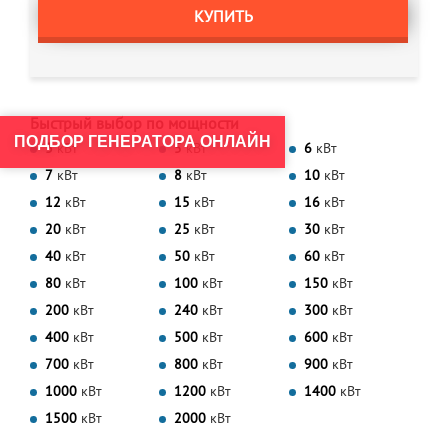
КУПИТЬ
Быстрый выбор по мощности
ПОДБОР ГЕНЕРАТОРА ОНЛАЙН
3
кВт
5
кВт
6
кВт
7
кВт
8
кВт
10
кВт
12
кВт
15
кВт
16
кВт
20
кВт
25
кВт
30
кВт
40
кВт
50
кВт
60
кВт
80
кВт
100
кВт
150
кВт
200
кВт
240
кВт
300
кВт
400
кВт
500
кВт
600
кВт
700
кВт
800
кВт
900
кВт
1000
кВт
1200
кВт
1400
кВт
1500
кВт
2000
кВт