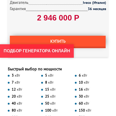
Двигатель
Iveco (Италия)
Гарантия
36 месяцев
2 946 000 Р
КУПИТЬ
ПОДБОР ГЕНЕРАТОРА ОНЛАЙН
Быстрый выбор по мощности
3
кВт
5
кВт
6
кВт
7
кВт
8
кВт
10
кВт
12
кВт
15
кВт
16
кВт
20
кВт
25
кВт
30
кВт
40
кВт
50
кВт
60
кВт
80
кВт
100
кВт
150
кВт