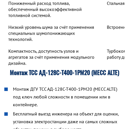
Пониженный расход топлива,
Стальная 
обеспеченный высокоэффективной
топливной системой.
Низкий уровень шума за счёт применения
Встроенны
специальных шумопонижающих
технологий.
Компактность, доступность узлов и
Турбокомп
агрегатов за счёт применения модульного
работу дв
дизайна.
Монтаж ТСС АД-128С-Т400-1РМ20 (MECC ALTE)
Монтаж ДГУ ТСС АД-128С-Т400-1РМ20 (MECC ALTE)
под ключ любой сложности в помещении или в
контейнере.
Бесплатный выезд инженера на объект для оценки,
установка электростанции даже на самых сложных