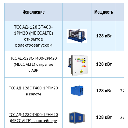
Исполнение
Мощность
Г
TCC АД-128С-Т400-
1РМ20 (MECC ALTE)
128 кВт
открытое
с электрозапуском
TCC АД-128С-Т400-2РМ20
128 кВт
(MECC ALTE) открытое
с АВР
TCC АД-128С-Т400-1РПМ20
128 кВт
270
в капоте
TCC АД-128С-Т400-1РНМ20
128 кВт
270
(MECC ALTE) в контейнере