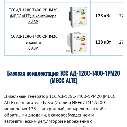
TCC АД-128С-Т400-2РНМ20
128 кВт
270
(MECC ALTE) в контейнере
с АВР
TCC АД-128С-Т400-2РПМ20
128 кВт
270
в капоте
с АВР
Базовая комплектация ТСС АД-128С-Т400-1РМ20
(MECC ALTE)
Дизельный генератор TCC АД-128С-Т400-1РМ20 (MECC
ALTE) на двигателе Iveco (Италия) NEF67TM4.S500 -
мощностью 128 - синхронный, четырехполюсной с
обратными диодами, с самовозбуждением и
автоматическим регулятором напряжения с