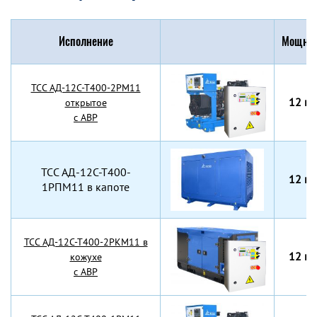
Исполнение
Мощнос
TCC АД-12С-Т400-2РМ11
12 кВ
открытое
с АВР
TCC АД-12С-Т400-
12 кВ
1РПМ11 в капоте
TCC АД-12С-Т400-2РКМ11 в
12 кВ
кожухе
с АВР