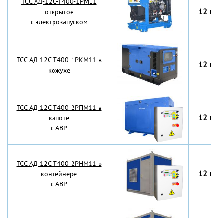
TCC АД-12С-Т400-1РМ11
12 кВ
открытое
с электрозапуском
TCC АД-12С-Т400-1РКМ11 в
12 кВ
кожухе
TCC АД-12С-Т400-2РПМ11 в
12 кВ
капоте
с АВР
TCC АД-12С-Т400-2РНМ11 в
12 кВ
контейнере
с АВР