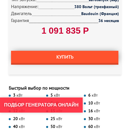
Напряжение:
380 Вольт (трехфазный)
Двигатель
Baudouin (Франция)
Гарантия
36 месяцев
1 091 835 Р
КУПИТЬ
Быстрый выбор по мощности
3
кВт
5
кВт
6
кВт
7
кВт
8
кВт
10
кВт
ПОДБОР ГЕНЕРАТОРА ОНЛАЙН
12
кВт
15
кВт
16
кВт
20
кВт
25
кВт
30
кВт
40
кВт
50
кВт
60
кВт