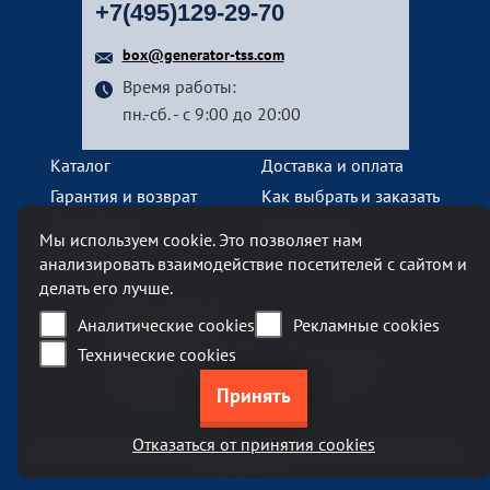
+7(495)129-29-70
box@generator-tss.com
Время работы:
пн.-сб. - с 9:00 до 20:00
Каталог
Доставка и оплата
Гарантия и возврат
Как выбрать и заказать
О компании
Наши услуги
Мы используем cookie. Это позволяет нам
Контакты
анализировать взаимодействие посетителей с сайтом и
делать его лучше.
Наш офис
Аналитические cookies
Рекламные cookies
Технические cookies
Москва, Ленинский проспект, 119А
Бизнес-центр «Ленинский 119А»
метро Тропарево
Отказаться от принятия cookies
Информация на сайте generator-tss.com не является публичной
офертой.