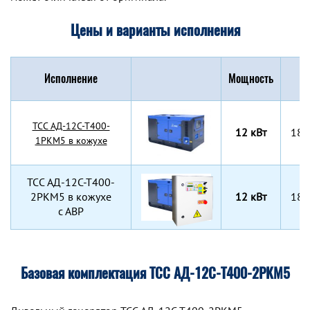
Цены и варианты исполнения
Исполнение
Мощность
Г
TCC АД-12С-Т400-
12 кВт
180
1РКМ5 в кожухе
TCC АД-12С-Т400-
2РКМ5 в кожухе
12 кВт
180
с АВР
Базовая комплектация ТСС АД-12С-Т400-2РКМ5