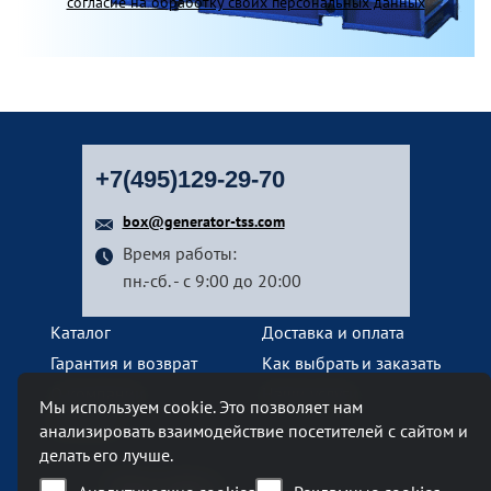
согласие на обработку своих персональных данных
+7(495)129-29-70
box@generator-tss.com
Время работы:
пн.-сб. - с 9:00 до 20:00
Каталог
Доставка и оплата
Гарантия и возврат
Как выбрать и заказать
О компании
Наши услуги
Мы используем cookie. Это позволяет нам
Контакты
анализировать взаимодействие посетителей с сайтом и
делать его лучше.
Наш офис