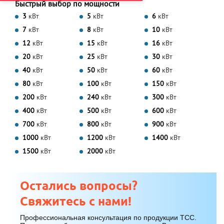
Быстрый выбор по мощности
3
кВт
5
кВт
6
кВт
7
кВт
8
кВт
10
кВт
12
кВт
15
кВт
16
кВт
20
кВт
25
кВт
30
кВт
40
кВт
50
кВт
60
кВт
80
кВт
100
кВт
150
кВт
200
кВт
240
кВт
300
кВт
400
кВт
500
кВт
600
кВт
700
кВт
800
кВт
900
кВт
1000
кВт
1200
кВт
1400
кВт
1500
кВт
2000
кВт
Остались вопросы?
Свяжитесь с нами!
Профессиональная консультация по продукции ТСС.