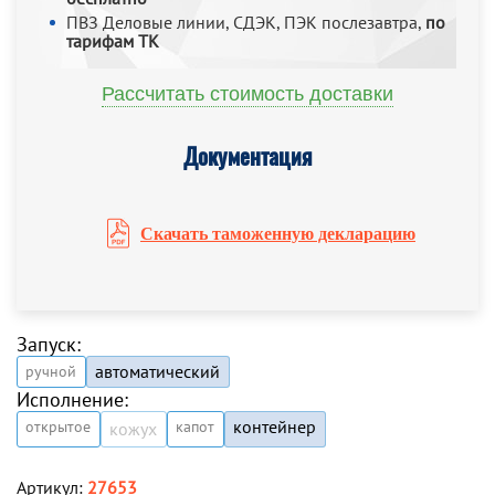
ПВЗ Деловые линии, СДЭК, ПЭК послезавтра,
по
тарифам ТК
Рассчитать стоимость доставки
Документация
Скачать таможенную декларацию
Запуск:
автоматический
ручной
Исполнение:
контейнер
открытое
капот
кожух
Артикул:
27653