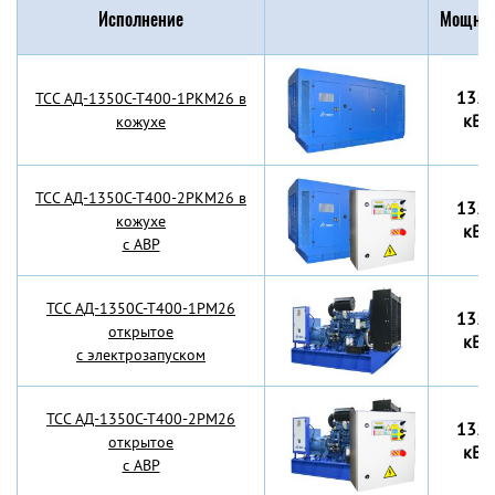
Исполнение
Мощнос
135
TCC АД-1350С-Т400-1РКМ26 в
кВт
кожухе
TCC АД-1350С-Т400-2РКМ26 в
135
кожухе
кВт
с АВР
TCC АД-1350С-Т400-1РМ26
135
открытое
кВт
с электрозапуском
TCC АД-1350С-Т400-2РМ26
135
открытое
кВт
с АВР