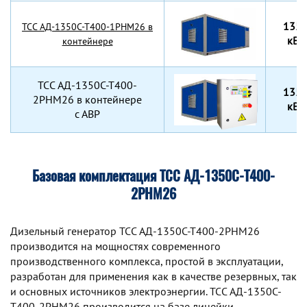
135
TCC АД-1350С-Т400-1РНМ26 в
кВт
контейнере
TCC АД-1350С-Т400-
135
2РНМ26 в контейнере
кВт
с АВР
Базовая комплектация ТСС АД-1350С-Т400-
2РНМ26
Дизельный генератор TCC АД-1350С-Т400-2РНМ26
производится на мощностях современного
производственного комплекса, простой в эксплуатации,
разработан для применения как в качестве резервных, так
и основных источников электроэнергии. TCC АД-1350С-
Т400-2РНМ26 производится на базе линейки