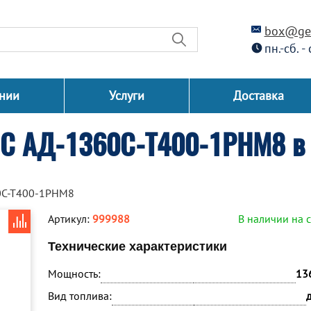
box@gen
пн.-сб. -
нии
Услуги
Доставка
СС АД-1360С-Т400-1РНМ8 в 
0С-Т400-1РНМ8
Артикул:
999988
В наличии на 
Технические характеристики
Мощность:
13
Вид топлива: