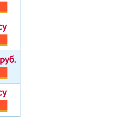
су
руб.
су