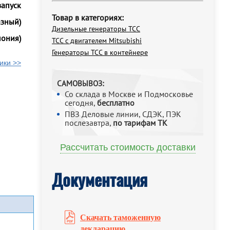
запуск
Товар в категориях:
азный)
Дизельные генераторы ТСС
пония)
ТСС с двигателем Mitsubishi
Генераторы ТСС в контейнере
ики >>
САМОВЫВОЗ:
Со склада в Москве и Подмосковье
сегодня,
бесплатно
ПВЗ Деловые линии, СДЭК, ПЭК
послезавтра,
по тарифам ТК
Рассчитать стоимость доставки
Документация
Скачать таможенную
декларацию