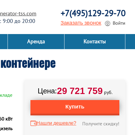
+7(495)129-29-70
erator-tss.com
 с 9:00 до 20:00
Заказать звонок
Войти
Аренда
Контакты
контейнере
29 721 759
Цена:
руб.
складе
Купить
60 кВт
Нашли дешевле?
Получите скидку!
дизель