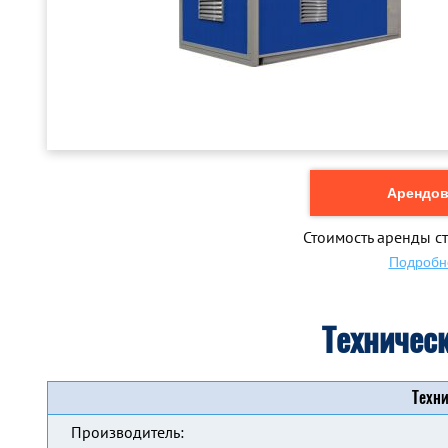
Арендова
Стоимость аренды ст
Подробн
Техничес
Техни
Производитель: