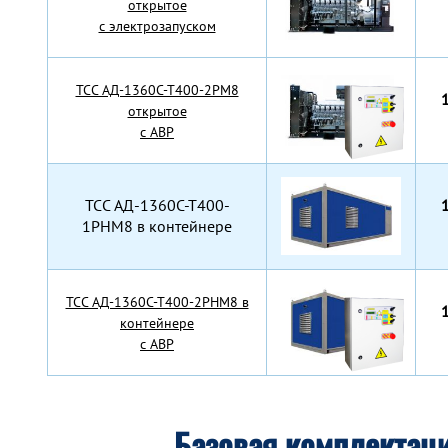
открытое
с электрозапуском
TCC АД-1360С-Т400-2РМ8
открытое
с АВР
TCC АД-1360С-Т400-
1РНМ8 в контейнере
TCC АД-1360С-Т400-2РНМ8 в
контейнере
с АВР
Базовая комплектац