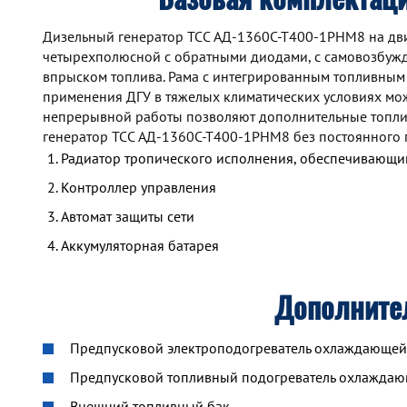
Дизельный генератор TCC АД-1360С-Т400-1РНМ8 на двиг
четырехполюсной с обратными диодами, с самовозбуж
впрыском топлива. Рама с интегрированным топливным
применения ДГУ в тяжелых климатических условиях мож
непрерывной работы позволяют дополнительные топлив
генератор TCC АД-1360С-Т400-1РНМ8 без постоянного 
Радиатор тропического исполнения, обеспечивающий
Контроллер управления
Автомат защиты сети
Аккумуляторная батарея
Дополните
Предпусковой электроподогреватель охлаждающей ж
Предпусковой топливный подогреватель охлажда
Внешний топливный бак.