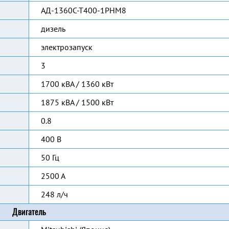
АД-1360С-Т400-1РНМ8
дизель
электрозапуск
3
1700 кВА / 1360 кВт
1875 кВА / 1500 кВт
0.8
400 В
50 Гц
2500 А
248 л/ч
Двигатель