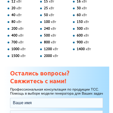
12
кВт
15
кВт
16
кВт
20
кВт
25
кВт
30
кВт
40
кВт
50
кВт
60
кВт
80
кВт
100
кВт
150
кВт
200
кВт
240
кВт
300
кВт
400
кВт
500
кВт
600
кВт
700
кВт
800
кВт
900
кВт
1000
кВт
1200
кВт
1400
кВт
1500
кВт
2000
кВт
Остались вопросы?
Свяжитесь с нами!
Профессиональная консультация по продукции ТСС.
Помощь в выборе модели генератора для Ваших задач