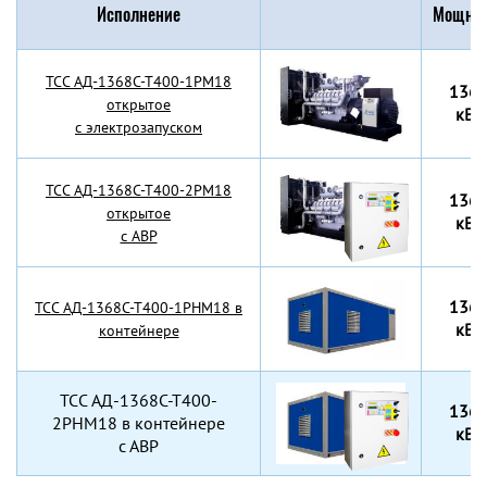
Исполнение
Мощнос
TCC АД-1368С-Т400-1РМ18
136
открытое
кВт
с электрозапуском
TCC АД-1368С-Т400-2РМ18
136
открытое
кВт
с АВР
136
TCC АД-1368С-Т400-1РНМ18 в
кВт
контейнере
TCC АД-1368С-Т400-
136
2РНМ18 в контейнере
кВт
с АВР