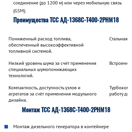
соединение (до 1200 м) или через мобильную связь
(GSM).
Преимущества ТСС АД-1368С-Т400-2РНМ18
Пониженный расход топлива,
Стальная 
обеспеченный высокоэффективной
топливной системой.
Низкий уровень шума за счёт применения
Встроенны
специальных шумопонижающих
технологий.
Компактность, доступность узлов и
Турбокомп
агрегатов за счёт применения модульного
работу дв
дизайна.
Монтаж ТСС АД-1368С-Т400-2РНМ18
Монтаж дизельного генератора в контейнере