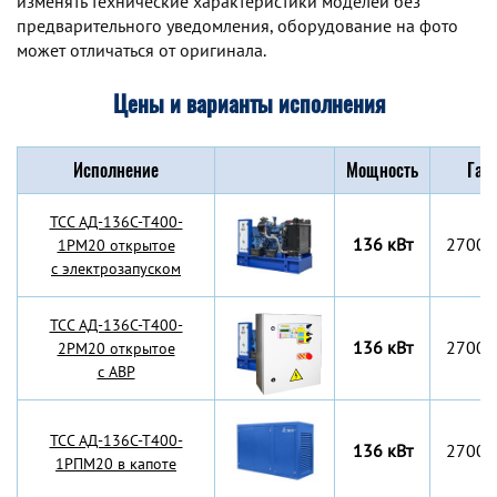
изменять технические характеристики моделей без
предварительного уведомления, оборудование на фото
может отличаться от оригинала.
Цены и варианты исполнения
Исполнение
Мощность
Габ
TCC АД-136С-Т400-
136 кВт
2700x
1РМ20 открытое
с электрозапуском
TCC АД-136С-Т400-
136 кВт
2700x
2РМ20 открытое
с АВР
TCC АД-136С-Т400-
136 кВт
2700x
1РПМ20 в капоте