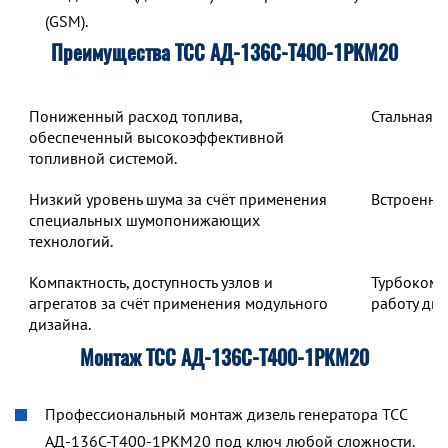
(GSM).
Преимущества ТСС АД-136С-Т400-1РКМ20
Пониженный расход топлива,
Стальная 
обеспеченный высокоэффективной
топливной системой.
Низкий уровень шума за счёт применения
Встроенны
специальных шумопонижающих
технологий.
Компактность, доступность узлов и
Турбокомп
агрегатов за счёт применения модульного
работу дв
дизайна.
Монтаж ТСС АД-136С-Т400-1РКМ20
Профессиональный монтаж дизель генератора ТСС
АД-136С-Т400-1РКМ20 под ключ любой сложности.