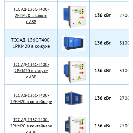
TCC АД-136С-Т400-
136 кВт
2700x
2РПМ20 в капоте
с АВР
TCC АД-136С-Т400-
136 кВт
3100x
1РКМ20 в кожухе
TCC АД-136С-Т400-
136 кВт
3100x
2РКМ20 в кожухе
с АВР
TCC АД-136С-Т400-
136 кВт
2700x
1РНМ20 в контейнере
TCC АД-136С-Т400-
136 кВт
2700x
2РНМ20 в контейнере
с АВР