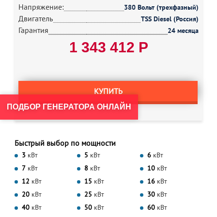
Напряжение:
380 Вольт (трехфазный)
Двигатель
TSS Diesel (Россия)
Гарантия
24 месяца
1 343 412 Р
КУПИТЬ
ПОДБОР ГЕНЕРАТОРА ОНЛАЙН
Быстрый выбор по мощности
3
кВт
5
кВт
6
кВт
7
кВт
8
кВт
10
кВт
12
кВт
15
кВт
16
кВт
20
кВт
25
кВт
30
кВт
40
кВт
50
кВт
60
кВт