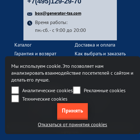
+7(495)129-29-70
box@generator-tss.com
Время работы:
пн.-сб. - с 9:00 до 20:00
Каталог
Доставка и оплата
Гарантия и возврат
Как выбрать и заказать
О компании
Наши услуги
Мы используем cookie. Это позволяет нам
Контакты
анализировать взаимодействие посетителей с сайтом и
делать его лучше.
Наш офис
Аналитические cookies
Рекламные cookies
Технические cookies
Москва, Ленинский проспект, 119А
Бизнес-центр «Ленинский 119А»
метро Тропарево
Отказаться от принятия cookies
Информация на сайте generator-tss.com не является публичной
офертой.