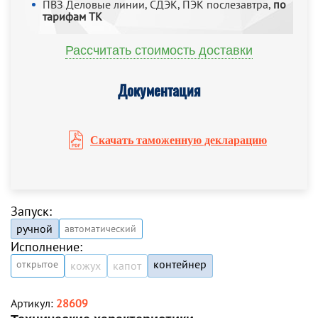
ПВЗ Деловые линии, СДЭК, ПЭК послезавтра,
по
тарифам ТК
Рассчитать стоимость доставки
Документация
Скачать таможенную декларацию
Запуск:
ручной
автоматический
Исполнение:
контейнер
открытое
кожух
капот
Артикул:
28609