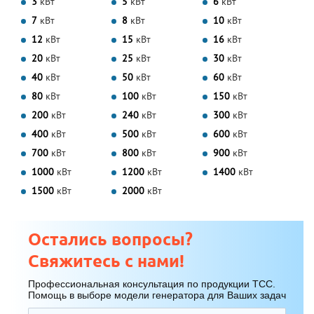
3
кВт
5
кВт
6
кВт
7
кВт
8
кВт
10
кВт
12
кВт
15
кВт
16
кВт
20
кВт
25
кВт
30
кВт
40
кВт
50
кВт
60
кВт
80
кВт
100
кВт
150
кВт
200
кВт
240
кВт
300
кВт
400
кВт
500
кВт
600
кВт
700
кВт
800
кВт
900
кВт
1000
кВт
1200
кВт
1400
кВт
1500
кВт
2000
кВт
Остались вопросы?
Свяжитесь с нами!
Профессиональная консультация по продукции ТСС.
Помощь в выборе модели генератора для Ваших задач