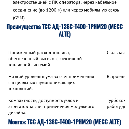
электростанцией с ПК оператора, через кабельное
соединение (до 1200 м) или через мобильную связь
(GSM).
Преимущества ТСС АД-136С-Т400-1РНМ20 (MECC
ALTE)
Пониженный расход топлива,
Стальная 
обеспеченный высокоэффективной
топливной системой.
Низкий уровень шума за счёт применения
Встроенны
специальных шумопонижающих
технологий.
Компактность, доступность узлов и
Турбокомп
агрегатов за счёт применения модульного
работу дв
дизайна.
Монтаж ТСС АД-136С-Т400-1РНМ20 (MECC ALTE)