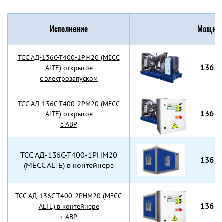
Исполнение
Мощнос
TCC АД-136С-Т400-1РМ20 (MECC
136 к
ALTE) открытое
с электрозапуском
TCC АД-136С-Т400-2РМ20 (MECC
136 к
ALTE) открытое
с АВР
TCC АД-136С-Т400-1РНМ20
136 к
(MECC ALTE) в контейнере
TCC АД-136С-Т400-2РНМ20 (MECC
136 к
ALTE) в контейнере
с АВР