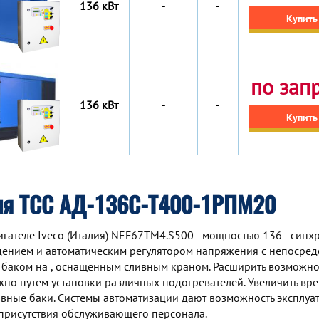
136 кВт
-
-
Купить
по зап
136 кВт
-
-
Купить
ия ТСС АД-136С-Т400-1РПМ20
ателе Iveco (Италия) NEF67TM4.S500 - мощностью 136 - синх
дением и автоматическим регулятором напряжения с непосре
 баком на , оснащенным сливным краном. Расширить возможно
но путем установки различных подогревателей. Увеличить вр
ные баки. Системы автоматизации дают возможность эксплуа
присутствия обслуживающего персонала.