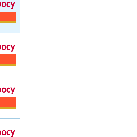
росу
росу
росу
росу