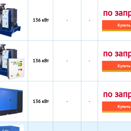
по зап
136 кВт
-
-
Купить
по зап
136 кВт
-
-
Купить
по зап
136 кВт
-
-
Купить