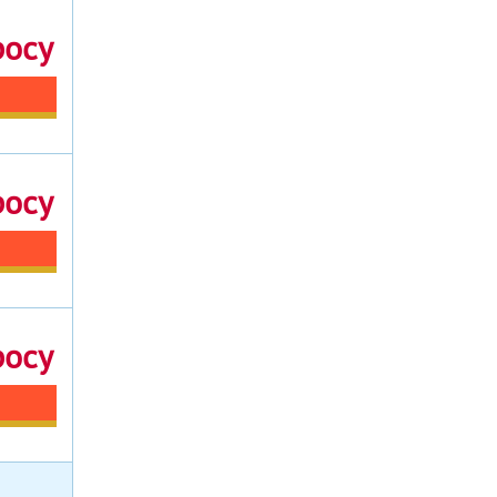
росу
росу
росу