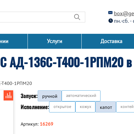
box@gen
пн.-сб. -
нии
Услуги
Доставка
СС АД-136С-Т400-1РПМ20 в 
С-Т400-1РПМ20
Запуск:
автоматический
ручной
Исполнение:
открытое
кожух
контей
капот
Артикул:
16269