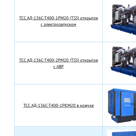
TCC АД-136С-Т400-1РМ20 (TSS) открытое
с электрозапуском
TCC АД-136С-Т400-2РМ20 (TSS) открытое
с АВР
TCC АД-136С-Т400-1РКМ20 в кожухе