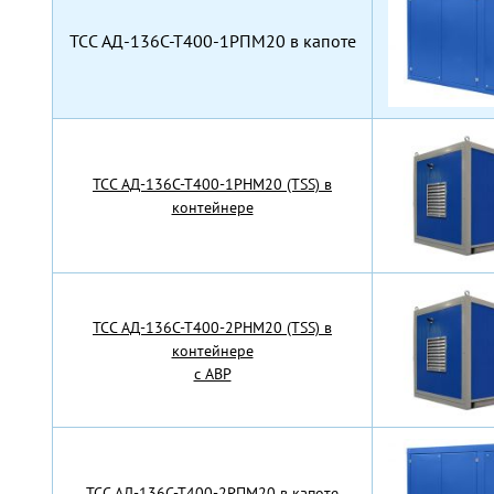
TCC АД-136С-Т400-1РПМ20 в капоте
TCC АД-136С-Т400-1РНМ20 (TSS) в
контейнере
TCC АД-136С-Т400-2РНМ20 (TSS) в
контейнере
с АВР
TCC АД-136С-Т400-2РПМ20 в капоте