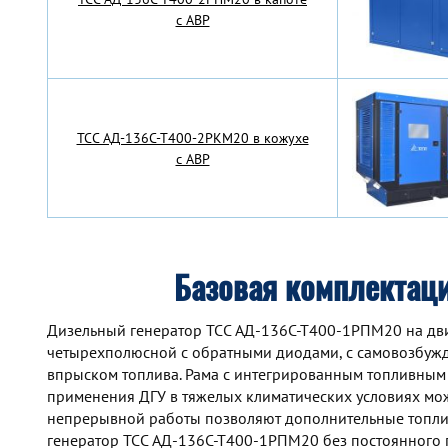
с АВР
TCC АД-136С-Т400-2РКМ20 в кожухе
с АВР
Базовая комплектац
Дизельный генератор TCC АД-136С-Т400-1РПМ20 на двиг
четырехполюсной с обратными диодами, с самовозбуж
впрыском топлива. Рама с интегрированным топливным
применения ДГУ в тяжелых климатических условиях мож
непрерывной работы позволяют дополнительные топлив
генератор TCC АД-136С-Т400-1РПМ20 без постоянного 