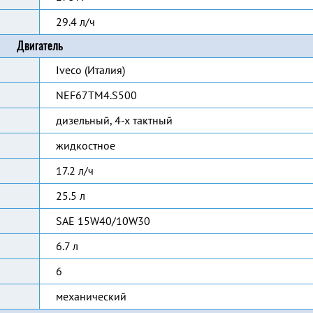
29.4 л/ч
Двигатель
Iveco (Италия)
NEF67TM4.S500
дизельный, 4-х тактный
жидкостное
17.2 л/ч
25.5 л
SAE 15W40/10W30
6.7 л
6
механический