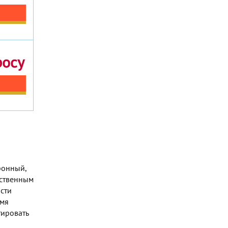
росу
ронный,
дственным
сти
емя
тировать