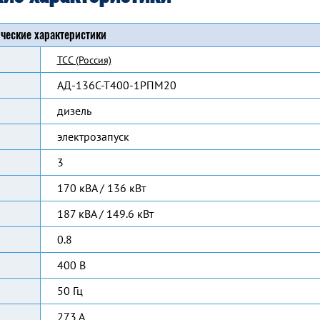
ческие характеристики
ТСС (Россия)
АД-136С-Т400-1РПМ20
дизель
электрозапуск
3
170 кВА / 136 кВт
187 кВА / 149.6 кВт
0.8
400 В
50 Гц
273 А