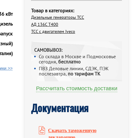
Товар в категориях:
36 кВт
Дизельные генераторы ТСС
дизель
АД 136С Т400
ТСС с двигателем Iveco
запуск
азный)
САМОВЫВОЗ:
талия)
Со склада в Москве и Подмосковье
сегодня,
бесплатно
ПВЗ Деловые линии, СДЭК, ПЭК
ики >>
послезавтра,
по тарифам ТК
Рассчитать стоимость доставки
Документация
Скачать таможенную
декларацию