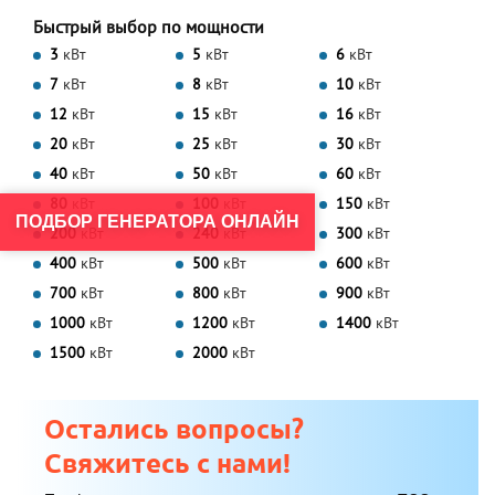
Быстрый выбор по мощности
3
кВт
5
кВт
6
кВт
7
кВт
8
кВт
10
кВт
12
кВт
15
кВт
16
кВт
20
кВт
25
кВт
30
кВт
40
кВт
50
кВт
60
кВт
80
кВт
100
кВт
150
кВт
ПОДБОР ГЕНЕРАТОРА ОНЛАЙН
200
кВт
240
кВт
300
кВт
400
кВт
500
кВт
600
кВт
700
кВт
800
кВт
900
кВт
1000
кВт
1200
кВт
1400
кВт
1500
кВт
2000
кВт
Остались вопросы?
Свяжитесь с нами!