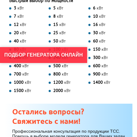
Быстрый выбор по мощности
3
кВт
5
кВт
6
кВт
7
кВт
8
кВт
10
кВт
12
кВт
15
кВт
16
кВт
20
кВт
25
кВт
30
кВт
40
кВт
50
кВт
60
кВт
80
кВт
100
кВт
150
кВт
ПОДБОР ГЕНЕРАТОРА ОНЛАЙН
200
кВт
240
кВт
300
кВт
400
кВт
500
кВт
600
кВт
700
кВт
800
кВт
900
кВт
1000
кВт
1200
кВт
1400
кВт
1500
кВт
2000
кВт
Остались вопросы?
Свяжитесь с нами!
Профессиональная консультация по продукции ТСС.
Помощь в выборе модели генератора для Ваших задач