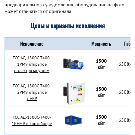
предварительного уведомления, оборудование на фото
может отличаться от оригинала.
Цены и варианты исполнения
Исполнение
Мощность
Габар
TCC АД-1500С-Т400-
1500
6508x2
1РМ9 открытое
кВт
с электрозапуском
TCC АД-1500С-Т400-
1500
6508x2
2РМ9 открытое
кВт
с АВР
1500
TCC АД-1500С-Т400-
6508x2
кВт
1РНМ9 в контейнере