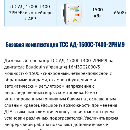
TCC АД-1500С-Т400-
1500
2РНМ9 в контейнере
6508x2
кВт
с АВР
Базовая комплектация ТСС АД-1500С-Т400-2РНМ9
Дизельный генератор TCC АД-1500С-Т400-2РНМ9 на
двигателе Baudouin (Франция) 16M33G2000/5 -
мощностью 1500 - синхронный, четырехполюсной с
обратными диодами, с самовозбуждением и
автоматическим регулятором напряжения с
непосредственным впрыском топлива. Рама с
интегрированным топливным баком на , оснащенным
сливным краном. Расширить возможности применения
ДГУ в тяжелых климатических условиях можно путем
установки различных подогревателей. Увеличить время
непрерывной работы позволяют дополнительные