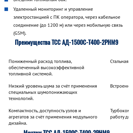
Удаленный мониторинг и управление
электростанцией с ПК оператора, через кабельное
соединение (до 1200 м) или через мобильную связь
(GSM).
Преимущества ТСС АД-1500С-Т400-2РНМ9
Пониженный расход топлива,
Стальная 
обеспеченный высокоэффективной
топливной системой.
Низкий уровень шума за счёт применения
Встроенны
специальных шумопонижающих
технологий.
Компактность, доступность узлов и
Турбокомп
агрегатов за счёт применения модульного
работу дв
дизайна.
Монтаж ТСС АД-1500С-Т400-2РНМ9