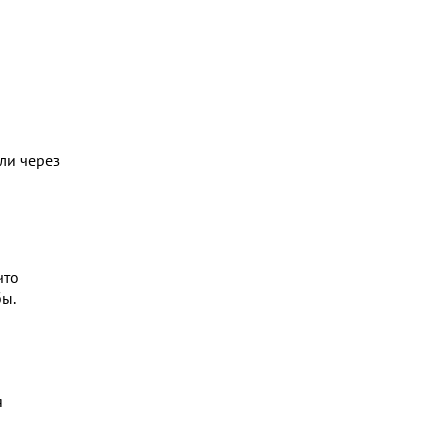
ли через
что
бы.
я