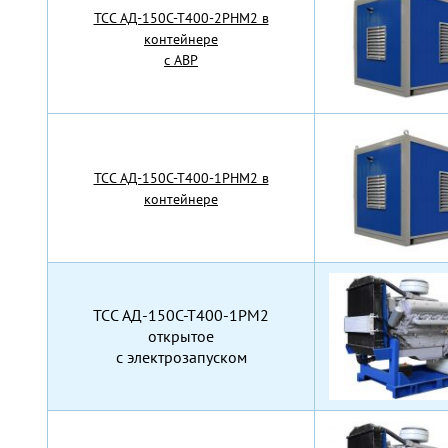
TCC АД-150С-Т400-2РНМ2 в
контейнере
с АВР
TCC АД-150С-Т400-1РНМ2 в
контейнере
TCC АД-150С-Т400-1РМ2
открытое
с электрозапуском