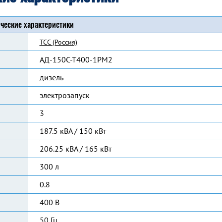
ческие характеристики
ТСС (Россия)
АД-150С-Т400-1РМ2
дизель
электрозапуск
3
187.5 кВА / 150 кВт
206.25 кВА / 165 кВт
300 л
0.8
400 В
50 Гц