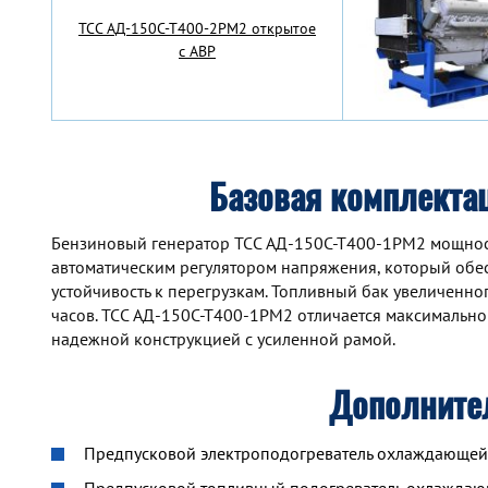
TCC АД-150С-Т400-2РМ2 открытое
с АВР
Базовая комплекта
Бензиновый генератор TCC АД-150С-Т400-1РМ2 мощно
автоматическим регулятором напряжения, который обе
устойчивость к перегрузкам. Топливный бак увеличенн
часов. TCC АД-150С-Т400-1РМ2 отличается максимальн
надежной конструкцией с усиленной рамой.
Дополните
Предпусковой электроподогреватель охлаждающей ж