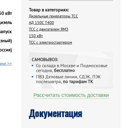
Товар в категориях:
50 кВт
Дизельные генераторы ТСС
дизель
АД 150С Т400
ТСС с двигателем ЯМЗ
запуск
150 кВт
азный)
ТСС с электростартером
оссия)
САМОВЫВОЗ:
ики >>
Со склада в Москве и Подмосковье
сегодня,
бесплатно
ПВЗ Деловые линии, СДЭК, ПЭК
послезавтра,
по тарифам ТК
Рассчитать стоимость доставки
Документация