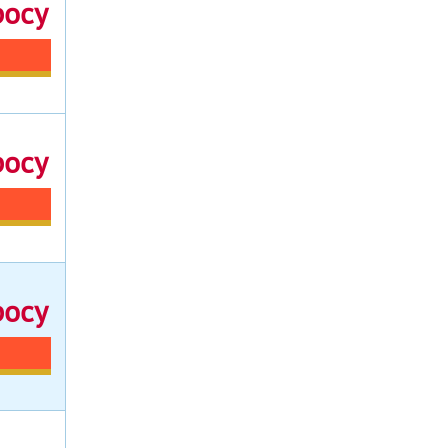
росу
росу
росу