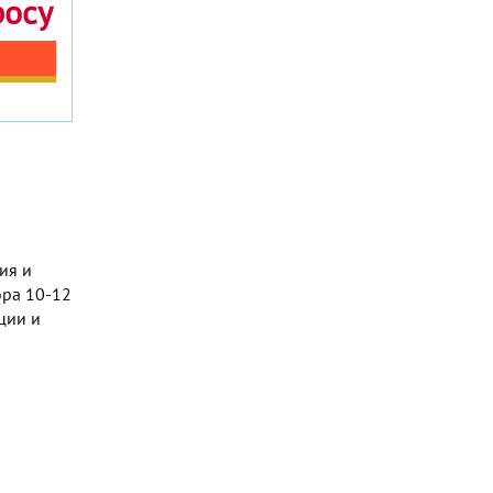
росу
ия и
ора 10-12
ции и