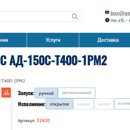
box@gen
пн.-сб. -
нии
Услуги
Доставка
СС АД-150С-Т400-1РМ2
С-Т400-1РМ2
Запуск:
автоматический
ручной
Исполнение:
конте
открытое
кожух
капот
Артикул:
32420