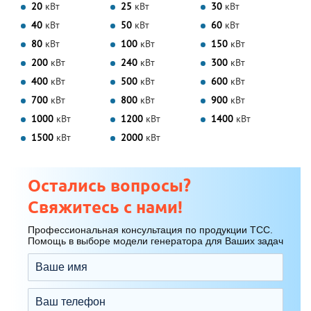
20
кВт
25
кВт
30
кВт
40
кВт
50
кВт
60
кВт
80
кВт
100
кВт
150
кВт
200
кВт
240
кВт
300
кВт
400
кВт
500
кВт
600
кВт
700
кВт
800
кВт
900
кВт
1000
кВт
1200
кВт
1400
кВт
1500
кВт
2000
кВт
Остались вопросы?
Свяжитесь с нами!
Профессиональная консультация по продукции ТСС.
Помощь в выборе модели генератора для Ваших задач