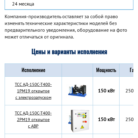
24 месяца
Компания-производитель оставляет за собой право
изменять технические характеристики моделей без
предварительного уведомления, оборудование на фото
может отличаться от оригинала.
Цены и варианты исполнения
Исполнение
Мощность
Габ
TCC АД-150С-Т400-
150 кВт
2500
1РМ19 открытое
с электрозапуском
TCC АД-150С-Т400-
150 кВт
2500
2РМ19 открытое
с АВР