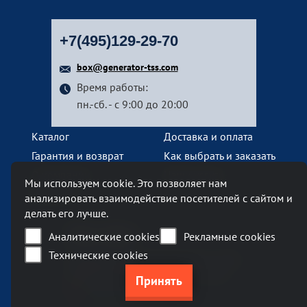
+7(495)129-29-70
box@generator-tss.com
Время работы:
пн.-сб. - с 9:00 до 20:00
Каталог
Доставка и оплата
Гарантия и возврат
Как выбрать и заказать
О компании
Наши услуги
Мы используем cookie. Это позволяет нам
Контакты
анализировать взаимодействие посетителей с сайтом и
делать его лучше.
Наш офис
Аналитические cookies
Рекламные cookies
Технические cookies
Москва, Ленинский проспект, 119А
Бизнес-центр «Ленинский 119А»
метро Тропарево