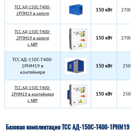
TCC АД-150С-Т400-
150 кВт
2700x
1РПМ19 в капоте
TCC АД-150С-Т400-
150 кВт
2700x
2РПМ19 в капоте
с АВР
TCC АД-150С-Т400-
1РНМ19 в
150 кВт
2500
контейнере
TCC АД-150С-Т400-
150 кВт
2500
2РНМ19 в контейнере
с АВР
Базовая комплектация ТСС АД-150С-Т400-1РНМ19