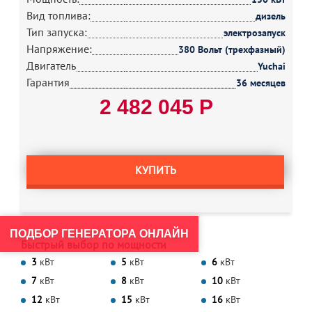
Вид топлива:
дизель
Тип запуска:
электрозапуск
Напряжение:
380 Вольт (трехфазный)
Двигатель
Yuchai
Гарантия
36 месяцев
2 482 045 Р
КУПИТЬ
ПОДБОР ГЕНЕРАТОРА ОНЛАЙН
Быстрый выбор по мощности
3
кВт
5
кВт
6
кВт
7
кВт
8
кВт
10
кВт
12
кВт
15
кВт
16
кВт