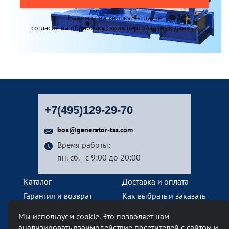
Нажимая на кнопку, вы даете
согласие на обработку своих персональных данных
+7(495)129-29-70
box@generator-tss.com
Время работы:
пн.-сб. - с 9:00 до 20:00
Каталог
Доставка и оплата
Гарантия и возврат
Как выбрать и заказать
О компании
Наши услуги
Мы используем cookie. Это позволяет нам
Контакты
анализировать взаимодействие посетителей с сайтом и