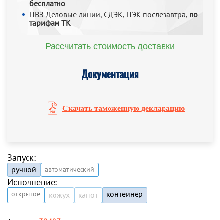
бесплатно
ПВЗ Деловые линии, СДЭК, ПЭК послезавтра,
по
тарифам ТК
Рассчитать стоимость доставки
Документация
Скачать таможенную декларацию
Запуск:
ручной
автоматический
Исполнение:
контейнер
открытое
кожух
капот