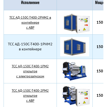
Исполнение
Мощнос
TCC АД-150С-Т400-2РНМ2 в
150 к
контейнере
с АВР
TCC АД-150С-Т400-1РНМ2
150 к
в контейнере
TCC АД-150С-Т400-1РМ2
150 к
открытое
с электрозапуском
TCC АД-150С-Т400-2РМ2
150 к
открытое
с АВР