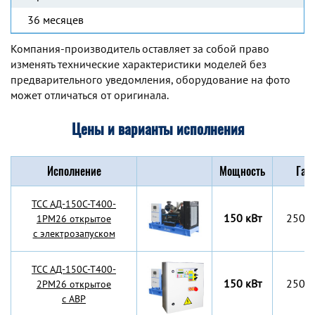
36 месяцев
Компания-производитель оставляет за собой право
изменять технические характеристики моделей без
предварительного уведомления, оборудование на фото
может отличаться от оригинала.
Цены и варианты исполнения
Исполнение
Мощность
Габ
TCC АД-150С-Т400-
150 кВт
2500
1РМ26 открытое
с электрозапуском
TCC АД-150С-Т400-
150 кВт
2500
2РМ26 открытое
с АВР