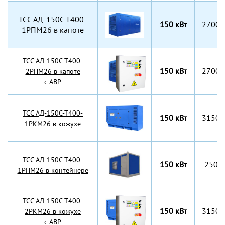
TCC АД-150С-Т400-
150 кВт
2700x
1РПМ26 в капоте
TCC АД-150С-Т400-
150 кВт
2700x
2РПМ26 в капоте
с АВР
TCC АД-150С-Т400-
150 кВт
3150x
1РКМ26 в кожухе
TCC АД-150С-Т400-
150 кВт
2500
1РНМ26 в контейнере
TCC АД-150С-Т400-
150 кВт
3150x
2РКМ26 в кожухе
с АВР