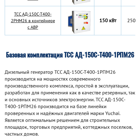
TCC АД-150С-Т400-
150 кВт
2500
2РНМ26 в контейнере
с АВР
Базовая комплектация ТСС АД-150С-Т400-1РПМ26
Дизельный генератор TCC АД-150С-Т400-1РПМ26
производится на мощностях современного
производственного комплекса, простой в эксплуатации,
разработан для применения как в качестве резервных, так
и основных источников электроэнергии. TCC АД-150С-
Т400-1РПМ26 производится на базе линейки
проверенных и надёжных двигателей марки Yuchai.
Является оптимальным решением для строительных
площадок, торговых предприятий, коттеджных поселков,
частных домов.