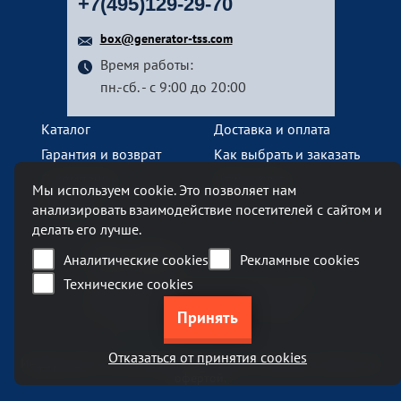
+7(495)129-29-70
box@generator-tss.com
Время работы:
пн.-сб. - с 9:00 до 20:00
Каталог
Доставка и оплата
Гарантия и возврат
Как выбрать и заказать
О компании
Наши услуги
Мы используем cookie. Это позволяет нам
Контакты
анализировать взаимодействие посетителей с сайтом и
делать его лучше.
Наш офис
Аналитические cookies
Рекламные cookies
Технические cookies
Москва, Ленинский проспект, 119А
Бизнес-центр «Ленинский 119А»
метро Тропарево
Отказаться от принятия cookies
Информация на сайте generator-tss.com не является публичной
офертой.