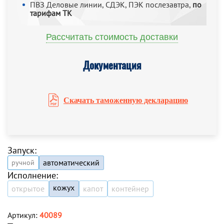
ПВЗ Деловые линии, СДЭК, ПЭК послезавтра,
по
тарифам ТК
Рассчитать стоимость доставки
Документация
Скачать таможенную декларацию
Запуск:
автоматический
ручной
Исполнение:
кожух
открытое
капот
контейнер
Артикул:
40089