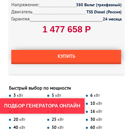
Напряжение:
380 Вольт (трехфазный)
Двигатель
TSS Diesel (Россия)
Гарантия
24 месяца
1 477 658 Р
КУПИТЬ
Быстрый выбор по мощности
3
кВт
5
кВт
6
кВт
7
кВт
8
кВт
10
кВт
ПОДБОР ГЕНЕРАТОРА ОНЛАЙН
12
кВт
15
кВт
16
кВт
20
кВт
25
кВт
30
кВт
40
кВт
50
кВт
60
кВт