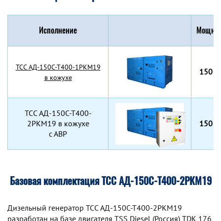
Исполнение
Мощнос
TCC АД-150С-Т400-1РКМ19
150 к
в кожухе
TCC АД-150С-Т400-
2РКМ19 в кожухе
150 к
с АВР
Базовая комплектация ТСС АД-150С-Т400-2РКМ19
Дизельный генератор TCC АД-150С-Т400-2РКМ19
разработан на базе двигателя TSS Diesel (Россия) TDK 176