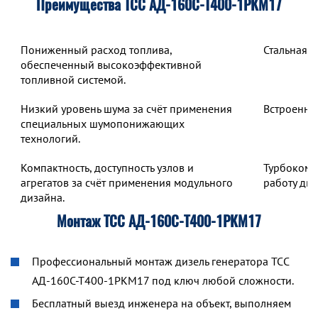
Преимущества ТСС АД-160С-Т400-1РКМ17
Пониженный расход топлива,
Стальная 
обеспеченный высокоэффективной
топливной системой.
Низкий уровень шума за счёт применения
Встроенны
специальных шумопонижающих
технологий.
Компактность, доступность узлов и
Турбокомп
агрегатов за счёт применения модульного
работу дв
дизайна.
Монтаж ТСС АД-160С-Т400-1РКМ17
Профессиональный монтаж дизель генератора ТСС
АД-160С-Т400-1РКМ17 под ключ любой сложности.
Бесплатный выезд инженера на объект, выполняем