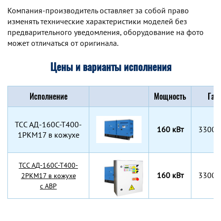
Компания-производитель оставляет за собой право
изменять технические характеристики моделей без
предварительного уведомления, оборудование на фото
может отличаться от оригинала.
Цены и варианты исполнения
Исполнение
Мощность
Габ
TCC АД-160С-Т400-
160 кВт
3300x
1РКМ17 в кожухе
TCC АД-160С-Т400-
160 кВт
3300x
2РКМ17 в кожухе
с АВР