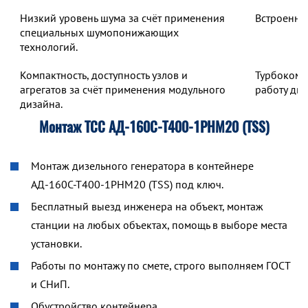
Низкий уровень шума за счёт применения
Встроенны
специальных шумопонижающих
технологий.
Компактность, доступность узлов и
Турбокомп
агрегатов за счёт применения модульного
работу дв
дизайна.
Монтаж ТСС АД-160С-Т400-1РНМ20 (TSS)
Монтаж дизельного генератора в контейнере
АД-160С-Т400-1РНМ20 (TSS) под ключ.
Бесплатный выезд инженера на объект, монтаж
станции на любых объектах, помощь в выборе места
установки.
Работы по монтажу по смете, строго выполняем ГОСТ
и СНиП.
Обустройство контейнера.