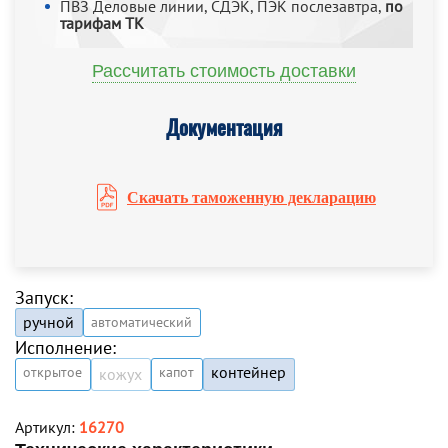
ПВЗ Деловые линии, СДЭК, ПЭК послезавтра,
по
тарифам ТК
Рассчитать стоимость доставки
Документация
Скачать таможенную декларацию
Запуск:
ручной
автоматический
Исполнение:
контейнер
открытое
капот
кожух
Артикул:
16270