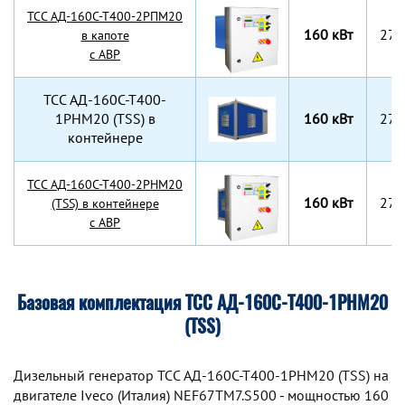
TCC АД-160С-Т400-2РПМ20
160 кВт
270
в капоте
с АВР
TCC АД-160С-Т400-
1РНМ20 (TSS) в
160 кВт
270
контейнере
TCC АД-160С-Т400-2РНМ20
160 кВт
270
(TSS) в контейнере
с АВР
Базовая комплектация ТСС АД-160С-Т400-1РНМ20
(TSS)
Дизельный генератор TCC АД-160С-Т400-1РНМ20 (TSS) на
двигателе Iveco (Италия) NEF67TM7.S500 - мощностью 160