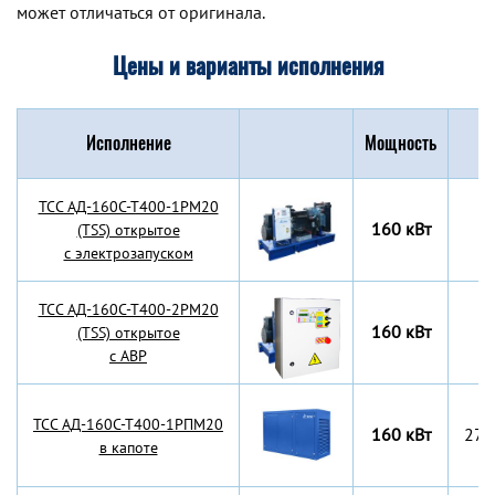
может отличаться от оригинала.
Цены и варианты исполнения
Исполнение
Мощность
Г
TCC АД-160С-Т400-1РМ20
160 кВт
(TSS) открытое
с электрозапуском
TCC АД-160С-Т400-2РМ20
160 кВт
(TSS) открытое
с АВР
TCC АД-160С-Т400-1РПМ20
160 кВт
270
в капоте