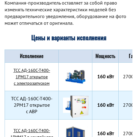
Компания-производитель оставляет за собой право
изменять технические характеристики моделей без
предварительного уведомления, оборудование на фото
может отличаться от оригинала.
Цены и варианты исполнения
Исполнение
Мощность
Габ
TCC АД-160С-Т400-
160 кВт
2700x
1РМ17 открытое
с электрозапуском
TCC АД-160С-Т400-
2РМ17 открытое
160 кВт
2700x
с АВР
TCC АД-160С-Т400-
160 кВт
2700x