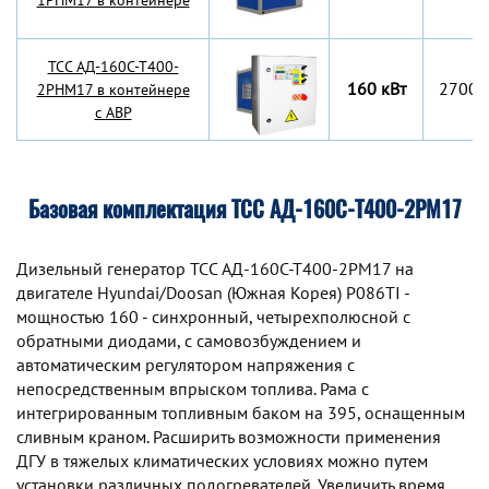
1РНМ17 в контейнере
TCC АД-160С-Т400-
160 кВт
2700x
2РНМ17 в контейнере
с АВР
Базовая комплектация ТСС АД-160С-Т400-2РМ17
Дизельный генератор TCC АД-160С-Т400-2РМ17 на
двигателе Hyundai/Doosan (Южная Корея) P086TI -
мощностью 160 - синхронный, четырехполюсной с
обратными диодами, с самовозбуждением и
автоматическим регулятором напряжения с
непосредственным впрыском топлива. Рама с
интегрированным топливным баком на 395, оснащенным
сливным краном. Расширить возможности применения
ДГУ в тяжелых климатических условиях можно путем
установки различных подогревателей. Увеличить время