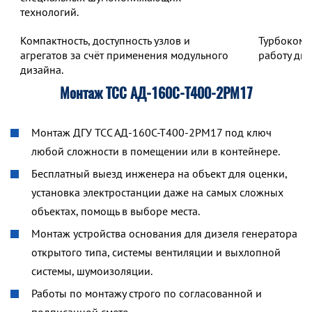
технологий.
Компактность, доступность узлов и
Турбокомп
агрегатов за счёт применения модульного
работу дв
дизайна.
Монтаж ТСС АД-160С-Т400-2РМ17
Монтаж ДГУ ТСС АД-160С-Т400-2РМ17 под ключ
любой сложности в помещении или в контейнере.
Бесплатный выезд инженера на объект для оценки,
установка электростанции даже на самых сложных
объектах, помощь в выборе места.
Монтаж устройства основания для дизеля генератора
открытого типа, системы вентиляции и выхлопной
системы, шумоизоляции.
Работы по монтажу строго по согласованной и