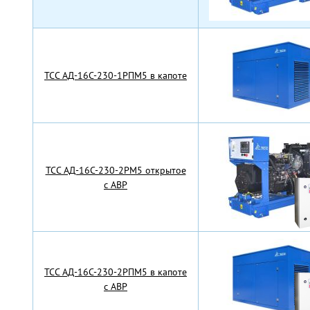
TCC АД-16С-230-1РПМ5 в капоте
TCC АД-16С-230-2РМ5 открытое
с АВР
TCC АД-16С-230-2РПМ5 в капоте
с АВР