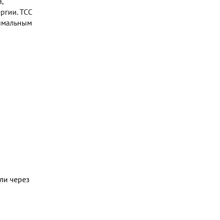
,
ргии. TCC
тимальным
ли через