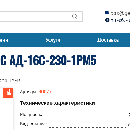
box@gen
пн.-сб. -
нии
Услуги
Доставка
СС АД-16С-230-1РМ5
-230-1РМ5
Артикул:
40075
Технические характеристики
Мощность:
Вид топлива: