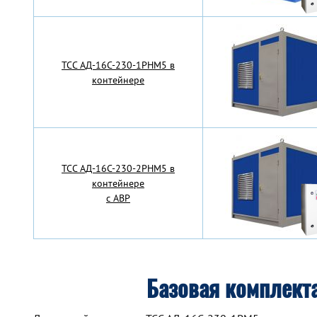
TCC АД-16С-230-1РНМ5 в
контейнере
TCC АД-16С-230-2РНМ5 в
контейнере
с АВР
Базовая комплект