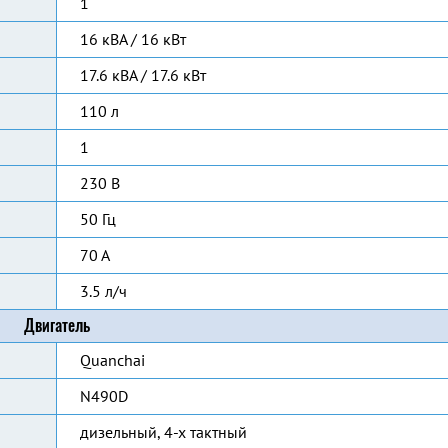
1
16 кВА / 16 кВт
17.6 кВА / 17.6 кВт
110 л
1
230 В
50 Гц
70 А
3.5 л/ч
Двигатель
Quanchai
N490D
дизельный, 4-х тактный