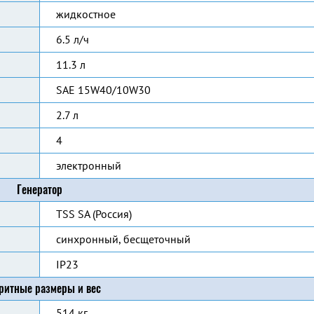
жидкостное
6.5 л/ч
11.3 л
SAE 15W40/10W30
2.7 л
4
электронный
Генератор
TSS SA (Россия)
синхронный, бесщеточный
IP23
ритные размеры и вес
514 кг