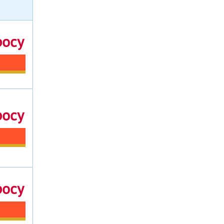
росу
росу
росу