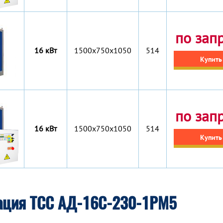
по зап
16 кВт
1500x750x1050
514
Купить
по зап
16 кВт
1500x750x1050
514
Купить
ация ТСС АД-16С-230-1РМ5