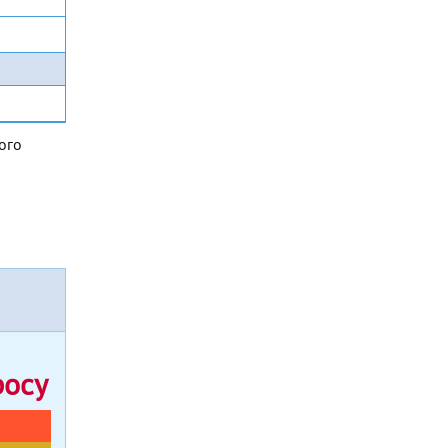
ого
росу