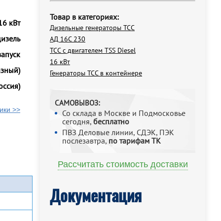
Товар в категориях:
16 кВт
Дизельные генераторы ТСС
дизель
АД 16С 230
ТСС с двигателем TSS Diesel
запуск
16 кВт
азный)
Генераторы ТСС в контейнере
оссия)
САМОВЫВОЗ:
ики >>
Со склада в Москве и Подмосковье
сегодня,
бесплатно
ПВЗ Деловые линии, СДЭК, ПЭК
послезавтра,
по тарифам ТК
Рассчитать стоимость доставки
Документация