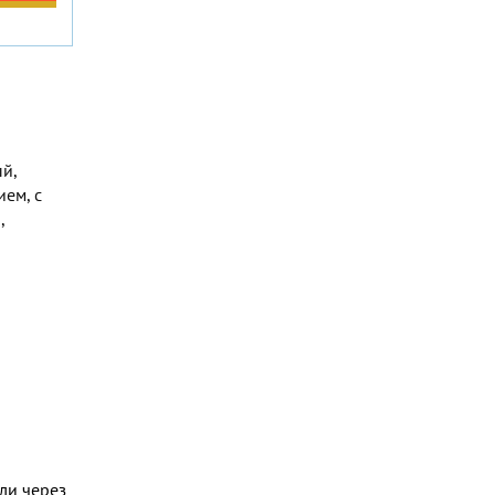
й,
ем, с
,
ли через