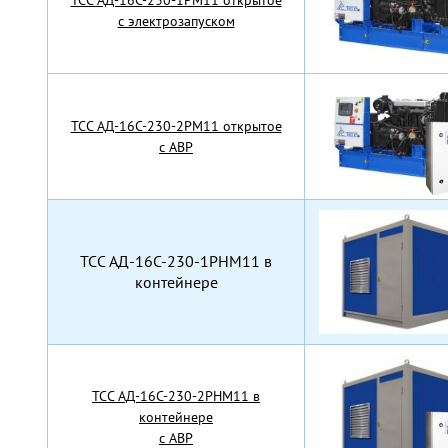
TCC АД-16С-230-1РМ11 открытое
с электрозапуском
TCC АД-16С-230-2РМ11 открытое
с АВР
TCC АД-16С-230-1РНМ11 в
контейнере
TCC АД-16С-230-2РНМ11 в
контейнере
с АВР