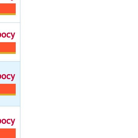
росу
росу
росу