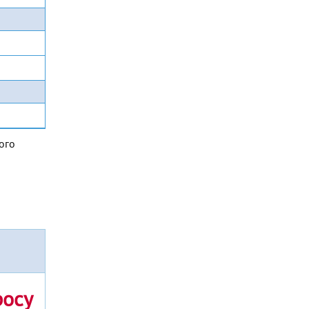
ого
росу