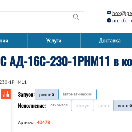
box@gen
пн.-сб. -
нии
Услуги
Доставка
СС АД-16С-230-1РНМ11 в ко
-230-1РНМ11
Запуск:
автоматический
ручной
Исполнение:
открытое
кожух
капот
конте
Артикул:
40478