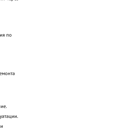
ия по
ремонта
ие.
уатации.
ми