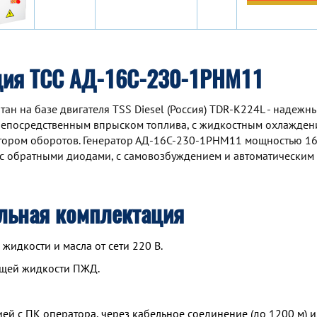
ция ТСС АД-16С-230-1РНМ11
н на базе двигателя TSS Diesel (Россия) TDR-K224L - надежны
непосредственным впрыском топлива, с жидкостным охлаждени
ятором оборотов. Генератор АД-16С-230-1РНМ11 мощностью 16
с обратными диодами, с самовозбуждением и автоматическим
льная комплектация
идкости и масла от сети 220 В.
ющей жидкости ПЖД.
й с ПК оператора, через кабельное соединение (до 1200 м) и