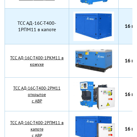
TCC АД-16С-Т400-
16 кВ
1РПМ11 в капоте
TCC АД-16С-Т400-1РКМ11 в
16 кВ
кожухе
TCC АД-16С-Т400-2РМ11
16 кВ
открытое
с АВР
TCC АД-16С-Т400-2РПМ11 в
16 кВ
капоте
с АВР