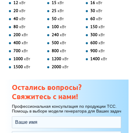
12
кВт
15
кВт
16
кВт
20
кВт
25
кВт
30
кВт
40
кВт
50
кВт
60
кВт
80
кВт
100
кВт
150
кВт
200
кВт
240
кВт
300
кВт
400
кВт
500
кВт
600
кВт
700
кВт
800
кВт
900
кВт
1000
кВт
1200
кВт
1400
кВт
1500
кВт
2000
кВт
Остались вопросы?
Свяжитесь с нами!
Профессиональная консультация по продукции ТСС.
Помощь в выборе модели генератора для Ваших задач