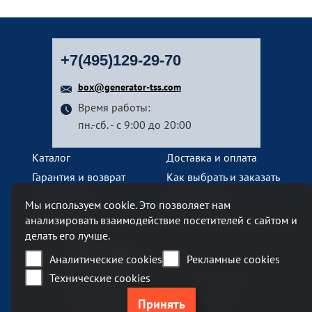
+7(495)129-29-70
box@generator-tss.com
Время работы:
пн.-сб. - с 9:00 до 20:00
Каталог
Доставка и оплата
Гарантия и возврат
Как выбрать и заказать
О компании
Наши услуги
Мы используем cookie. Это позволяет нам
Контакты
анализировать взаимодействие посетителей с сайтом и
делать его лучше.
Наш офис
Аналитические cookies
Рекламные cookies
Технические cookies
Москва, Ленинский проспект, 119А
Бизнес-центр «Ленинский 119А»