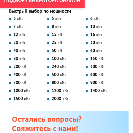
ПОДБОР ГЕНЕРАТОРА ОНЛАЙН
Быстрый выбор по мощности
3
кВт
5
кВт
6
кВт
7
кВт
8
кВт
10
кВт
12
кВт
15
кВт
16
кВт
20
кВт
25
кВт
30
кВт
40
кВт
50
кВт
60
кВт
80
кВт
100
кВт
150
кВт
200
кВт
240
кВт
300
кВт
400
кВт
500
кВт
600
кВт
700
кВт
800
кВт
900
кВт
1000
кВт
1200
кВт
1400
кВт
1500
кВт
2000
кВт
Остались вопросы?
Свяжитесь с нами!