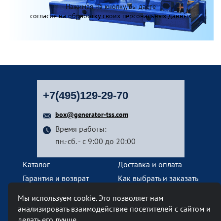
Нажимая на кнопку, вы даете
согласие на обработку своих персональных данных
+7(495)129-29-70
box@generator-tss.com
Время работы:
пн.-сб. - с 9:00 до 20:00
Каталог
Доставка и оплата
Гарантия и возврат
Как выбрать и заказать
О компании
Наши услуги
Мы используем cookie. Это позволяет нам
Контакты
анализировать взаимодействие посетителей с сайтом и
делать его лучше.