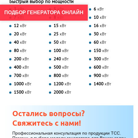
Быстрый выбор по мощности
3
кВт
5
кВт
6
кВт
ПОДБОР ГЕНЕРАТОРА ОНЛАЙН
7
кВт
8
кВт
10
кВт
12
кВт
15
кВт
16
кВт
20
кВт
25
кВт
30
кВт
40
кВт
50
кВт
60
кВт
80
кВт
100
кВт
150
кВт
200
кВт
240
кВт
300
кВт
400
кВт
500
кВт
600
кВт
700
кВт
800
кВт
900
кВт
1000
кВт
1200
кВт
1400
кВт
1500
кВт
2000
кВт
Остались вопросы?
Свяжитесь с нами!
Профессиональная консультация по продукции ТСС.