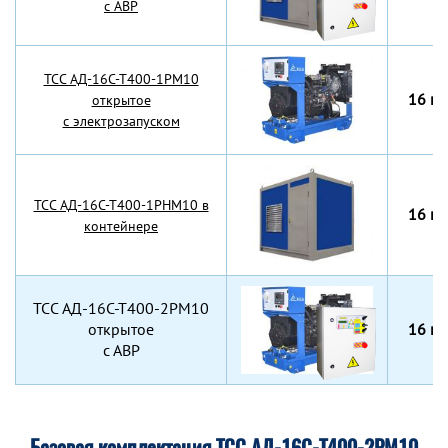
с АВР
TCC АД-16С-Т400-1РМ10
16 кВ
открытое
с электрозапуском
TCC АД-16С-Т400-1РНМ10 в
16 кВ
контейнере
TCC АД-16С-Т400-2РМ10
открытое
16 кВ
с АВР
Базовая комплектация ТСС АД-16С-Т400-2РМ10