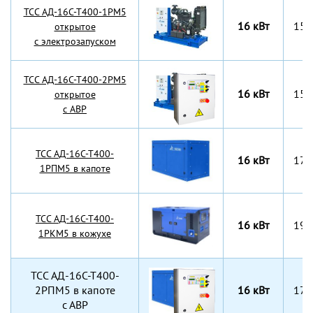
TCC АД-16С-Т400-1РМ5
16 кВт
150
открытое
с электрозапуском
TCC АД-16С-Т400-2РМ5
16 кВт
150
открытое
с АВР
TCC АД-16С-Т400-
16 кВт
175
1РПМ5 в капоте
TCC АД-16С-Т400-
16 кВт
197
1РКМ5 в кожухе
TCC АД-16С-Т400-
2РПМ5 в капоте
16 кВт
175
с АВР