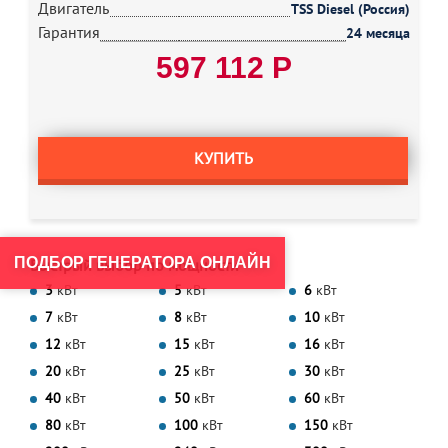
Двигатель
TSS Diesel (Россия)
Гарантия
24 месяца
597 112 Р
КУПИТЬ
ПОДБОР ГЕНЕРАТОРА ОНЛАЙН
Быстрый выбор по мощности
3
кВт
5
кВт
6
кВт
7
кВт
8
кВт
10
кВт
12
кВт
15
кВт
16
кВт
20
кВт
25
кВт
30
кВт
40
кВт
50
кВт
60
кВт
80
кВт
100
кВт
150
кВт