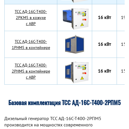
TCC АД-16С-Т400-
16 кВт
197
2РКМ5 в кожухе
с АВР
TCC АД-16С-Т400-
16 кВт
150
1РНМ5 в контейнере
TCC АД-16С-Т400-
16 кВт
150
2РНМ5 в контейнере
с АВР
Базовая комплектация ТСС АД-16С-Т400-2РПМ5
Дизельный генератор TCC АД-16С-Т400-2РПМ5
производится на мощностях современного