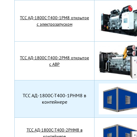
TCC АД-1800С-Т400-1РМ8 открытое
с электрозапуском
TCC АД-1800С-Т400-2РМ8 открытое
с АВР
TCC АД-1800С-Т400-1РНМ8 в
контейнере
TCC АД-1800С-Т400-2РНМ8 в
контейнере