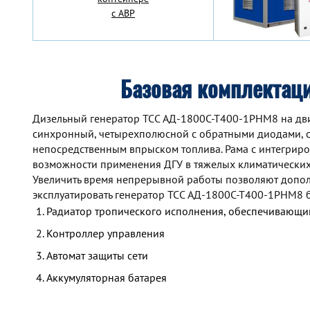
с АВР
Базовая комплектац
Дизельный генератор TCC АД-1800С-Т400-1РНМ8 на двиг
синхронный, четырехполюсной с обратными диодами, с
непосредственным впрыском топлива. Рама с интегрир
возможности применения ДГУ в тяжелых климатических
Увеличить время непрерывной работы позволяют допол
эксплуатировать генератор TCC АД-1800С-Т400-1РНМ8 
Радиатор тропического исполнения, обеспечивающий
Контроллер управления
Автомат защиты сети
Аккумуляторная батарея