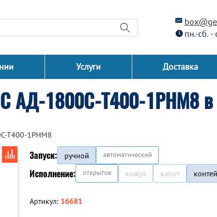
box@gen
пн.-сб. -
нии
Услуги
Доставка
СС АД-1800С-Т400-1РНМ8 в 
0С-Т400-1РНМ8
Запуск:
автоматический
ручной
Исполнение:
открытое
кожух
капот
конте
Артикул:
16681