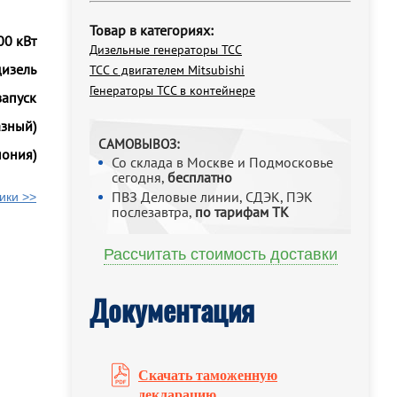
Товар в категориях:
00 кВт
Дизельные генераторы ТСС
дизель
ТСС с двигателем Mitsubishi
Генераторы ТСС в контейнере
запуск
азный)
САМОВЫВОЗ:
пония)
Со склада в Москве и Подмосковье
сегодня,
бесплатно
ПВЗ Деловые линии, СДЭК, ПЭК
ики >>
послезавтра,
по тарифам ТК
Рассчитать стоимость доставки
Документация
Скачать таможенную
декларацию