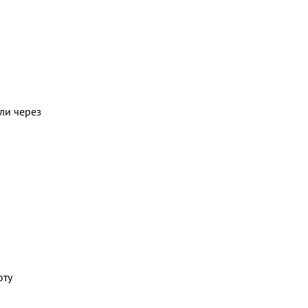
ли через
оту