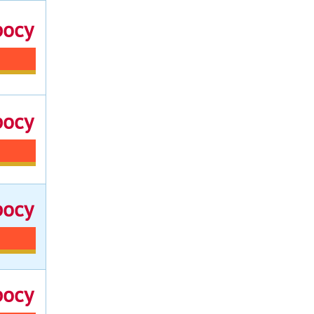
росу
росу
росу
росу