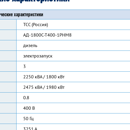
ческие характеристики
ТСС (Россия)
АД-1800С-Т400-1РНМ8
дизель
электрозапуск
3
2250 кВА / 1800 кВт
2475 кВА / 1980 кВт
0.8
400 В
50 Гц
3251 А