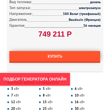
Вид топлива:
дизель
Тип запуска:
электрозапуск
Напряжение:
380 Вольт (трехфазный)
Двигатель
Baudouin (Франция)
Гарантия
36 месяцев
749 211 Р
КУПИТЬ
ПОДБОР ГЕНЕРАТОРА ОНЛАЙН
Быстрый выбор по мощности
3
кВт
5
кВт
6
кВт
7
кВт
8
кВт
10
кВт
12
кВт
15
кВт
16
кВт
20
кВт
25
кВт
30
кВт