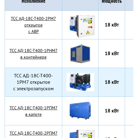
Исполнение
Мощность
Г
TCC АД-18С-Т400-2РМ7
18 кВт
открытое
с АВР
TCC АД-18С-Т400-1РНМ7
18 кВт
в контейнере
TCC АД-18С-Т400-
1РМ7 открытое
18 кВт
с электрозапуском
TCC АД-18С-Т400-1РПМ7
18 кВт
в капоте
TCC АД-18С-Т400-2РПМ7