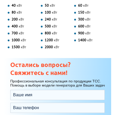
40
кВт
50
кВт
60
кВт
80
кВт
100
кВт
150
кВт
200
кВт
240
кВт
300
кВт
400
кВт
500
кВт
600
кВт
700
кВт
800
кВт
900
кВт
1000
кВт
1200
кВт
1400
кВт
1500
кВт
2000
кВт
Остались вопросы?
Свяжитесь с нами!
Профессиональная консультация по продукции ТСС.
Помощь в выборе модели генератора для Ваших задач