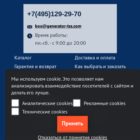
+7(495)129-29-70
box@generator-tss.com
Время работы:
пн.-сб. - с 9:00 до 20:00
Каталог
Доставка и оплата
Гарантия и возврат
Как выбрать и заказать
О компании
Наши услуги
Мы используем cookie. Это позволяет нам
Контакты
анализировать взаимодействие посетителей с сайтом и
делать его лучше.
Наш офис
Аналитические cookies
Рекламные cookies
Технические cookies
Москва, Ленинский проспект, 119А
Бизнес-центр «Ленинский 119А»
метро Тропарево
Отказаться от принятия cookies
Информация на сайте generator-tss.com не является публичной