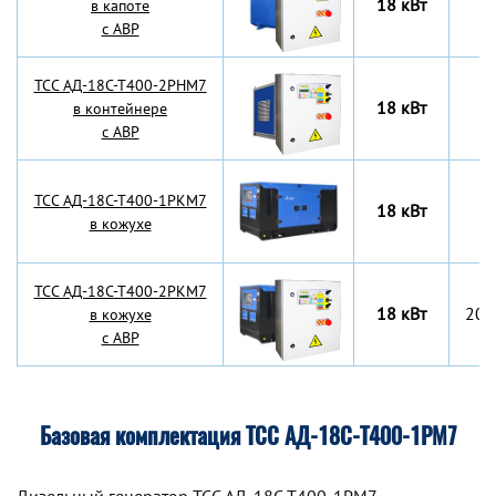
18 кВт
в капоте
с АВР
TCC АД-18С-Т400-2РНМ7
18 кВт
в контейнере
с АВР
TCC АД-18С-Т400-1РКМ7
18 кВт
в кожухе
TCC АД-18С-Т400-2РКМ7
18 кВт
200
в кожухе
с АВР
Базовая комплектация ТСС АД-18С-Т400-1РМ7