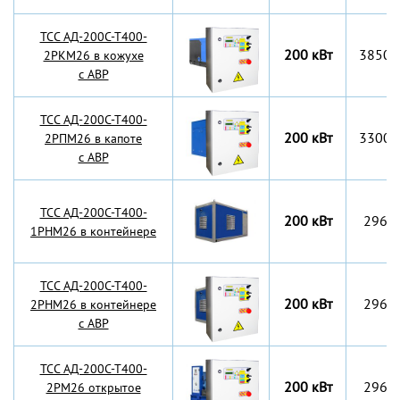
TCC АД-200С-Т400-
200 кВт
3850x
2РКМ26 в кожухе
с АВР
TCC АД-200С-Т400-
200 кВт
3300x
2РПМ26 в капоте
с АВР
TCC АД-200С-Т400-
200 кВт
2960
1РНМ26 в контейнере
TCC АД-200С-Т400-
200 кВт
2960
2РНМ26 в контейнере
с АВР
TCC АД-200С-Т400-
200 кВт
2960
2РМ26 открытое