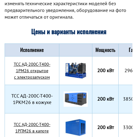
изменять технические характеристики моделей без
предварительного уведомления, оборудование на фото
может отличаться от оригинала.
Цены и варианты исполнения
Исполнение
Мощность
Габ
TCC АД-200С-Т400-
200 кВт
2960
1РМ26 открытое
с электрозапуском
TCC АД-200С-Т400-
200 кВт
3850x
1РКМ26 в кожухе
TCC АД-200С-Т400-
200 кВт
3300x
1РПМ26 в капоте