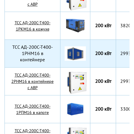
с АВР
TCC АД-200С-Т400-
200 кВт
3820x
1РКМ16 в кожухе
TCC АД-200С-Т400-
1РНМ16 в
200 кВт
2993x
контейнере
TCC АД-200С-Т400-
200 кВт
2993x
2РНМ16 в контейнере
с АВР
TCC АД-200С-Т400-
200 кВт
3300x
1РПМ16 в капоте
TCC АД-200С-Т400-