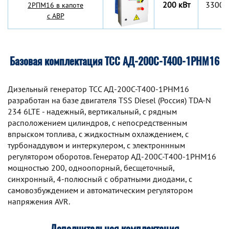
200 кВт
3300x
2РПМ16 в капоте
с АВР
Базовая комплектация ТСС АД-200С-Т400-1РНМ16
Дизельный генератор TCC АД-200С-Т400-1РНМ16
разработан на базе двигателя TSS Diesel (Россия) TDA-N
234 6LTE - надежный, вертикальный, с рядным
расположением цилиндров, с непосредственным
впрыском топлива, с жидкостным охлаждением, с
турбонаддувом и интеркулером, с электроннным
регулятором оборотов. Генератор АД-200С-Т400-1РНМ16
мощностью 200, одноопорный, бесщеточный,
синхронный, 4-полюсный с обратными диодами, с
самовозбуждением и автоматическим регулятором
напряжения AVR.
Дополнительная комплектация