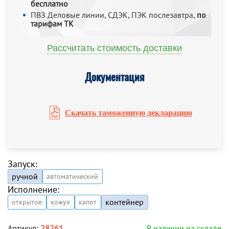
бесплатно
ПВЗ Деловые линии, СДЭК, ПЭК послезавтра,
по
тарифам ТК
Рассчитать стоимость доставки
Документация
Скачать таможенную декларацию
Запуск:
ручной
автоматический
Исполнение:
контейнер
открытое
кожух
капот
Артикул:
28261
В наличии на складе