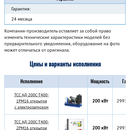
Гарантия:
24 месяца
Компания-производитель оставляет за собой право
изменять технические характеристики моделей без
предварительного уведомления, оборудование на фото
может отличаться от оригинала.
Цены и варианты исполнения
Исполнение
Мощность
Габ
TCC АД-200С-Т400-
200 кВт
2993x
1РМ16 открытое
с электрозапуском
TCC АД-200С-Т400-
200 кВт
2993x
2РМ16 открытое